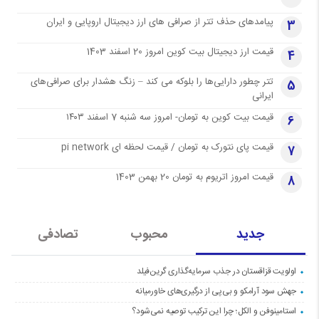
پیامدهای حذف تتر از صرافی های ارز دیجیتال اروپایی و ایران
3
قیمت ارز دیجیتال بیت کوین امروز 20 اسفند 1403
4
تتر چطور دارایی‌ها را بلوکه می کند – زنگ هشدار برای صرافی‌های
5
ایرانی
قیمت بیت کوین به تومان- امروز سه شنبه 7 اسفند ۱۴۰۳
6
قیمت پای نتورک به تومان / قیمت لحظه ای pi network
7
قیمت امروز اتریوم به تومان 20 بهمن 1403
8
جدید
محبوب
تصادفی
اولویت قزاقستان در جذب سرمایه‌گذاری گرین‌فیلد
جهش سود آرامکو و بی‌پی از درگیری‌های خاورمیانه
استامینوفن و الکل؛ چرا این ترکیب توصیه نمی‌شود؟