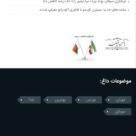
غربالگری سرطان روده بزرگ مرگ‌ومیر را تا ۵۰ درصد کاهش داد
ساعت‌های جدید سیتیزن کورسو با فناوری اکودرایو معرفی شدند
موضوعات داغ:
تهران
بورس
بهترین
غذا
موبایل