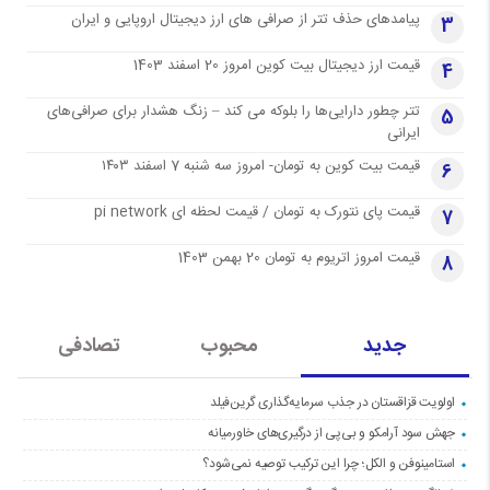
پیامدهای حذف تتر از صرافی های ارز دیجیتال اروپایی و ایران
3
قیمت ارز دیجیتال بیت کوین امروز 20 اسفند 1403
4
تتر چطور دارایی‌ها را بلوکه می کند – زنگ هشدار برای صرافی‌های
5
ایرانی
قیمت بیت کوین به تومان- امروز سه شنبه 7 اسفند ۱۴۰۳
6
قیمت پای نتورک به تومان / قیمت لحظه ای pi network
7
قیمت امروز اتریوم به تومان 20 بهمن 1403
8
جدید
محبوب
تصادفی
اولویت قزاقستان در جذب سرمایه‌گذاری گرین‌فیلد
جهش سود آرامکو و بی‌پی از درگیری‌های خاورمیانه
استامینوفن و الکل؛ چرا این ترکیب توصیه نمی‌شود؟