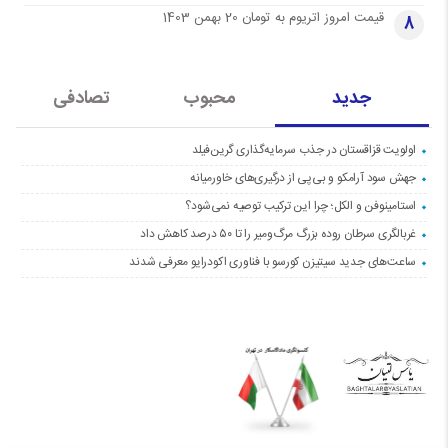
قیمت امروز اتریوم به تومان 20 بهمن 1403
8
جدید
محبوب
تصادفی
اولویت قزاقستان در جذب سرمایه‌گذاری گرین‌فیلد
جهش سود آرامکو و بی‌پی از درگیری‌های خاورمیانه
استامینوفن و الکل؛ چرا این ترکیب توصیه نمی‌شود؟
غربالگری سرطان روده بزرگ مرگ‌ومیر را تا ۵۰ درصد کاهش داد
ساعت‌های جدید سیتیزن کورسو با فناوری اکودرایو معرفی شدند