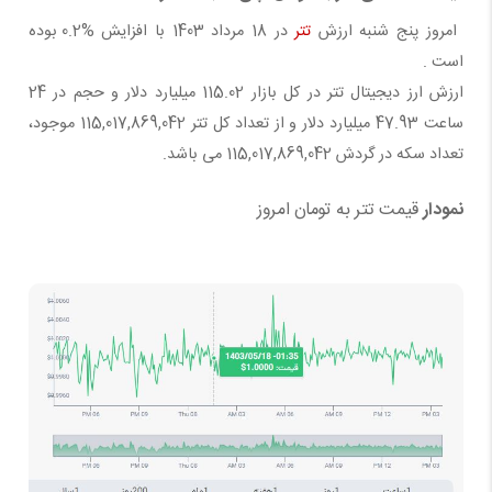
امروز پنج شنبه ارزش
تتر
در 18 مرداد 1403 با افزایش %0.2 بوده
است .
ارزش ارز دیجیتال تتر در کل
بازار 115.02
میلیارد دلار و
حجم در 24
ساعت 47.93
میلیارد دلار و از
تعداد کل تتر
115,017,869,042 موجود،
تعداد
سکه در گردش
115,017,869,042 می باشد.
نمودار
قیمت تتر به تومان امروز