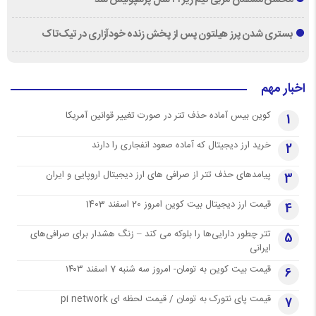
محسن مسلمان مربی تیم زیر ۲۱ سال پرسپولیس شد
بستری شدن پرز هیلتون پس از پخش زنده خودآزاری در تیک‌تاک
اخبار مهم
کوین بیس آماده حذف تتر در صورت تغییر قوانین آمریکا
1
خرید ارز دیجیتال که آماده صعود انفجاری را دارند
2
پیامدهای حذف تتر از صرافی های ارز دیجیتال اروپایی و ایران
3
قیمت ارز دیجیتال بیت کوین امروز 20 اسفند 1403
4
تتر چطور دارایی‌ها را بلوکه می کند – زنگ هشدار برای صرافی‌های
5
ایرانی
قیمت بیت کوین به تومان- امروز سه شنبه 7 اسفند ۱۴۰۳
6
قیمت پای نتورک به تومان / قیمت لحظه ای pi network
7