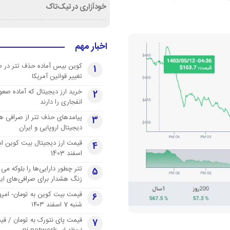
خودآزاری در تیک‌تاک
اخبار مهم
کوین بیس آماده حذف تتر در 
1
تغییر قوانین آمریکا
خرید ارز دیجیتال که آماده صعو
2
انفجاری را دارند
پیامدهای حذف تتر از صرافی ها
3
دیجیتال اروپایی و ایران
4
اسفند 1403
تتر چطور دارایی‌ها را بلوکه می 
5
زنگ هشدار برای صرافی‌های ایر
قیمت بیت کوین به تومان- امرو
6
شنبه 7 اسفند ۱۴۰۳
قیمت پای نتورک به تومان / ق
7