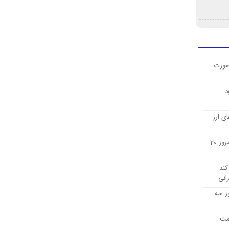
صورت
د
ی ارز
قیمت ارز دیجیتال بیت کوین امروز 20
کند –
انی
ز سه
یمت