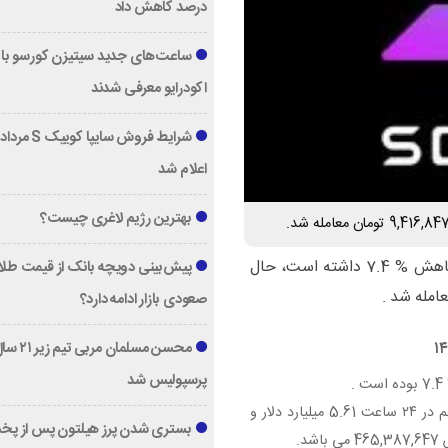
درصد کاهش داد
ساعت‌های جدید سیتیزن کورسو با 
اکودرایو معرفی شدند
اعلام شد
بهترین رژیم لاغری چیست؟
امروز ارز دیجیتال سولانا (SOL)،علیرغم رشد قبلی با با کاهش % 7.4 داشته است، حال
پیش‌بینی دویچه‌ بانک از قیمت طلا ؛
صعودی بازار ادامه دارد؟
محسن مسلمان مربی تیم زی
پرسپولیس شد
۲ ساعت 5.61
میلیارد دلار و
بستری شدن پرز هیلتون پس از پخ
46
می باشد.