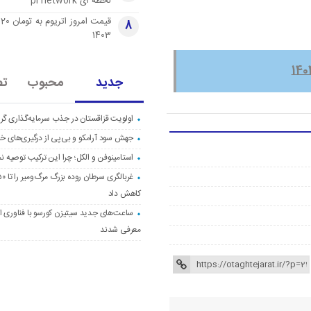
لحظه ای pi network
قی
8
1403
جدید
محبوب
تص
اولویت قزاقستان در جذب سرمایه‌گذاری گری
جهش سود آرامکو و بی‌پی از درگیری‌های خاو
استامینوفن و الکل؛ چرا این ترکیب توصیه ن
کاهش داد
ساعت‌های جدید سیتیزن کورسو با فناوری اک
معرفی شدند