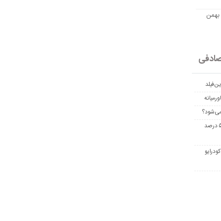
مت امروز اتریوم به تومان 20 بهمن
ادفی
ن‌فیلد
رمیانه
می‌شود؟
غربالگری سرطان روده بزرگ مرگ‌ومیر را تا ۵۰ درصد
ودرایو