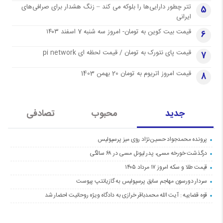
تتر چطور دارایی‌ها را بلوکه می کند – زنگ هشدار برای صرافی‌های
5
ایرانی
قیمت بیت کوین به تومان- امروز سه شنبه 7 اسفند ۱۴۰۳
6
قیمت پای نتورک به تومان / قیمت لحظه ای pi network
7
قیمت امروز اتریوم به تومان 20 بهمن 1403
8
جدید
محبوب
تصادفی
پرونده محمدجواد حسین‌نژاد روی میز پرسپولیس
درگذشت خورخه مسی، پدر لیونل مسی در ۶۸ سالگی
قیمت طلا و سکه امروز ۱۷ مرداد ۱۴۰۵
سردار دورسون مهاجم سابق پرسپولیس به گازیانتپ پیوست
قوه قضاییه : آیت الله محمدباقر خرازی به دادگاه ویژه روحانیت احضار شد