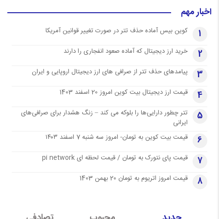
اخبار مهم
کوین بیس آماده حذف تتر در صورت تغییر قوانین آمریکا
1
خرید ارز دیجیتال که آماده صعود انفجاری را دارند
2
پیامدهای حذف تتر از صرافی های ارز دیجیتال اروپایی و ایران
3
قیمت ارز دیجیتال بیت کوین امروز 20 اسفند 1403
4
تتر چطور دارایی‌ها را بلوکه می کند – زنگ هشدار برای صرافی‌های
5
ایرانی
قیمت بیت کوین به تومان- امروز سه شنبه 7 اسفند ۱۴۰۳
6
قیمت پای نتورک به تومان / قیمت لحظه ای pi network
7
قیمت امروز اتریوم به تومان 20 بهمن 1403
8
جدید
محبوب
تصادفی