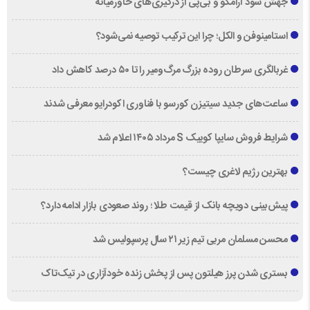
جهش سود آرامکو و بی‌پی از درگیری‌های خاورمیانه
استامینوفن و الکل؛ چرا این ترکیب توصیه نمی‌شود؟
غربالگری سرطان روده بزرگ مرگ‌ومیر را تا ۵۰ درصد کاهش داد
ساعت‌های جدید سیتیزن کورسو با فناوری اکودرایو معرفی شدند
شرایط فروش سایپا کوییک S مرداد ۱۴۰۵ اعلام شد
بهترین رژیم لاغری چیست؟
پیش‌بینی دویچه‌ بانک از قیمت طلا ؛ روند صعودی بازار ادامه دارد؟
محسن مسلمان مربی تیم زیر ۲۱ سال پرسپولیس شد
بستری شدن پرز هیلتون پس از پخش زنده خودآزاری در تیک‌تاک