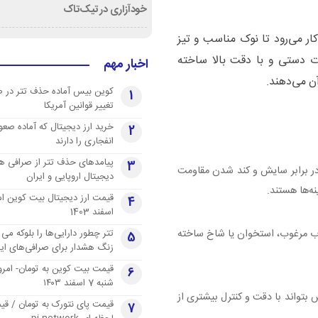
خودآزاری در تیک‌تاک
ار می‌رود تا نوک مناسب و تیز
رت دستی و با دقت بالا ساخته
اخبار مهم
ن می‌دهند.
کوین بیس آماده حذف تتر در 
1
تغییر قوانین آمریکا
خرید ارز دیجیتال که آماده صعو
2
انفجاری را دارند
پیامدهای حذف تتر از صرافی ها
3
 در برابر سایش و کند شدن مقاومت
دیجیتال اروپایی و ایران
نه‌ها هستند.
4
اسفند 1403
تتر چطور دارایی‌ها را بلوکه می 
ب مرغوب، استخوان یا شاخ ساخته
5
زنگ هشدار برای صرافی‌های ایر
قیمت بیت کوین به تومان- امرو
6
شنبه 7 اسفند ۱۴۰۳
بتواند با دقت و کنترل بیشتری از
قیمت پای نتورک به تومان / ق
7