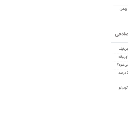
مت امروز اتریوم به تومان 20 بهمن
ادفی
ن‌فیلد
رمیانه
می‌شود؟
غربالگری سرطان روده بزرگ مرگ‌ومیر را تا ۵۰ درصد
ودرایو