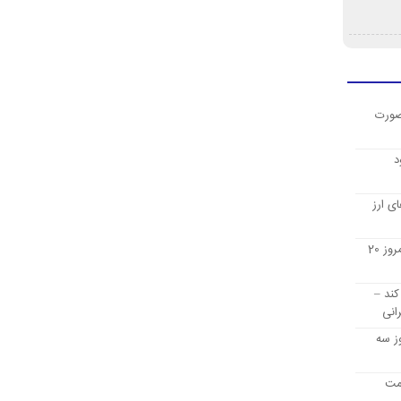
صورت
د
ی ارز
قیمت ارز دیجیتال بیت کوین امروز 20
کند –
انی
ز سه
یمت