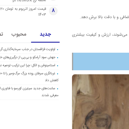
لحظه ای pi network
قی
8
1403
اضافی و با دقت بالا برش دهد.
جدید
محبوب
تص
 می‌شوند، ارزش و کیفیت بیشتری
اولویت قزاقستان در جذب سرمایه‌گذاری گری
جهش سود آرامکو و بی‌پی از درگیری‌های خاو
استامینوفن و الکل؛ چرا این ترکیب توصیه ن
کاهش داد
ساعت‌های جدید سیتیزن کورسو با فناوری اک
معرفی شدند