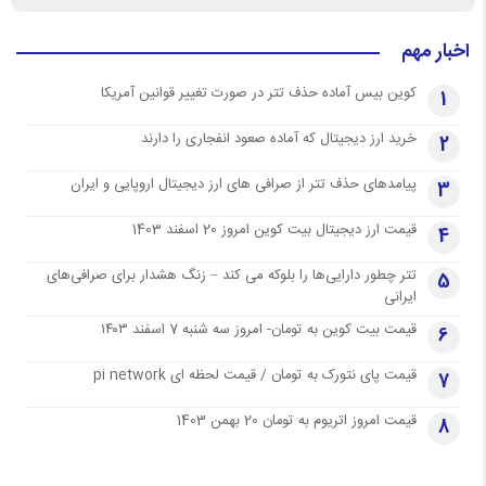
اخبار مهم
کوین بیس آماده حذف تتر در صورت تغییر قوانین آمریکا
1
خرید ارز دیجیتال که آماده صعود انفجاری را دارند
2
پیامدهای حذف تتر از صرافی های ارز دیجیتال اروپایی و ایران
3
قیمت ارز دیجیتال بیت کوین امروز 20 اسفند 1403
4
تتر چطور دارایی‌ها را بلوکه می کند – زنگ هشدار برای صرافی‌های
5
ایرانی
قیمت بیت کوین به تومان- امروز سه شنبه 7 اسفند ۱۴۰۳
6
قیمت پای نتورک به تومان / قیمت لحظه ای pi network
7
قیمت امروز اتریوم به تومان 20 بهمن 1403
8