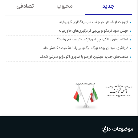
جدید
محبوب
تصادفی
اولویت قزاقستان در جذب سرمایه‌گذاری گرین‌فیلد
جهش سود آرامکو و بی‌پی از درگیری‌های خاورمیانه
استامینوفن و الکل؛ چرا این ترکیب توصیه نمی‌شود؟
غربالگری سرطان روده بزرگ مرگ‌ومیر را تا ۵۰ درصد کاهش داد
ساعت‌های جدید سیتیزن کورسو با فناوری اکودرایو معرفی شدند
موضوعات داغ: