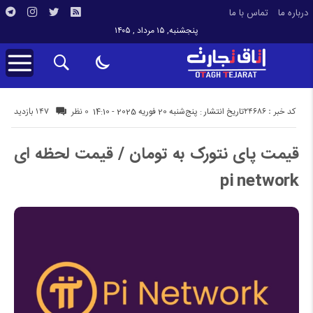
درباره ما
تماس با ما
پنجشنبه, ۱۵ مرداد , ۱۴۰۵
کد خبر : 24686
147 بازدید
تاریخ انتشار : پنج‌شنبه 20 فوریه 2025 - 14:10
0 نظر
قیمت پای نتورک به تومان / قیمت لحظه ای
pi network