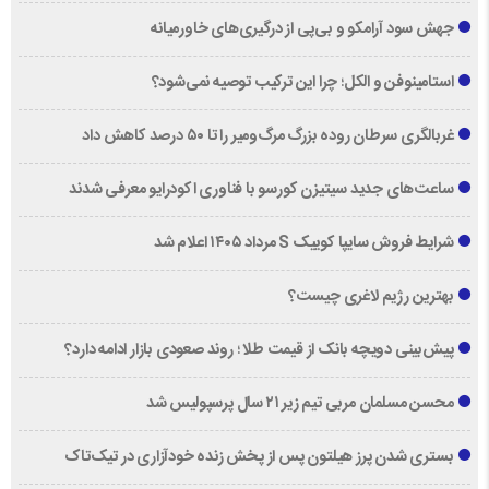
جهش سود آرامکو و بی‌پی از درگیری‌های خاورمیانه
استامینوفن و الکل؛ چرا این ترکیب توصیه نمی‌شود؟
غربالگری سرطان روده بزرگ مرگ‌ومیر را تا ۵۰ درصد کاهش داد
ساعت‌های جدید سیتیزن کورسو با فناوری اکودرایو معرفی شدند
شرایط فروش سایپا کوییک S مرداد ۱۴۰۵ اعلام شد
بهترین رژیم لاغری چیست؟
پیش‌بینی دویچه‌ بانک از قیمت طلا ؛ روند صعودی بازار ادامه دارد؟
محسن مسلمان مربی تیم زیر ۲۱ سال پرسپولیس شد
بستری شدن پرز هیلتون پس از پخش زنده خودآزاری در تیک‌تاک