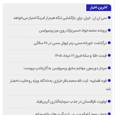
آخرین اخبار
سی ان ان : ایران برای بازگشایی تنگه هرمز از آمریکا امتیاز می‌خواهد
پرونده محمدجواد حسین‌نژاد روی میز پرسپولیس
درگذشت خورخه مسی، پدر لیونل مسی در ۶۸ سالگی
قیمت طلا و سکه امروز ۱۷ مرداد ۱۴۰۵
سردار دورسون مهاجم سابق پرسپولیس به گازیانتپ پیوست
قوه قضاییه : آیت الله محمدباقر خرازی به دادگاه ویژه روحانیت احضار
شد
اولویت قزاقستان در جذب سرمایه‌گذاری گرین‌فیلد
جهش سود آرامکو و بی‌پی از درگیری‌های خاورمیانه