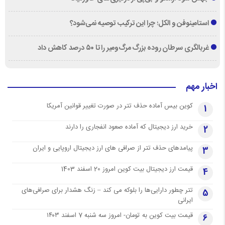
استامینوفن و الکل؛ چرا این ترکیب توصیه نمی‌شود؟
غربالگری سرطان روده بزرگ مرگ‌ومیر را تا ۵۰ درصد کاهش داد
اخبار مهم
کوین بیس آماده حذف تتر در صورت تغییر قوانین آمریکا
1
خرید ارز دیجیتال که آماده صعود انفجاری را دارند
2
پیامدهای حذف تتر از صرافی های ارز دیجیتال اروپایی و ایران
3
قیمت ارز دیجیتال بیت کوین امروز 20 اسفند 1403
4
تتر چطور دارایی‌ها را بلوکه می کند – زنگ هشدار برای صرافی‌های
5
ایرانی
قیمت بیت کوین به تومان- امروز سه شنبه 7 اسفند ۱۴۰۳
6