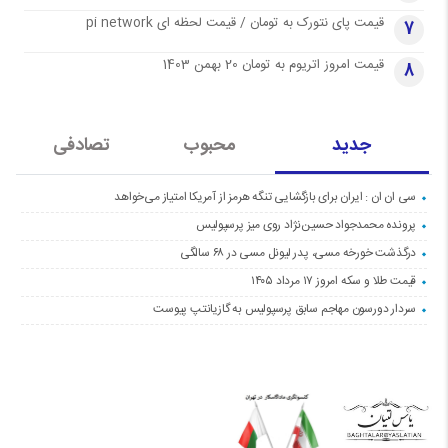
قیمت پای نتورک به تومان / قیمت لحظه ای pi network
7
قیمت امروز اتریوم به تومان 20 بهمن 1403
8
جدید
محبوب
تصادفی
سی ان ان : ایران برای بازگشایی تنگه هرمز از آمریکا امتیاز می‌خواهد
پرونده محمدجواد حسین‌نژاد روی میز پرسپولیس
درگذشت خورخه مسی، پدر لیونل مسی در ۶۸ سالگی
قیمت طلا و سکه امروز ۱۷ مرداد ۱۴۰۵
سردار دورسون مهاجم سابق پرسپولیس به گازیانتپ پیوست