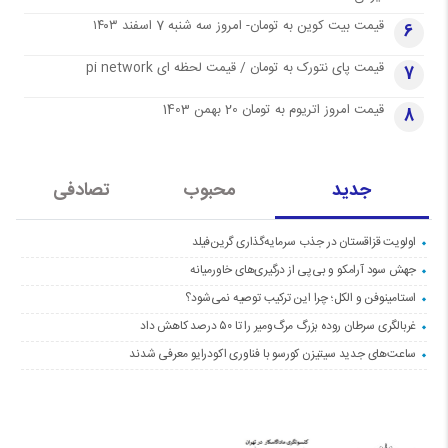
قیمت بیت کوین به تومان- امروز سه شنبه 7 اسفند ۱۴۰۳
6
قیمت پای نتورک به تومان / قیمت لحظه ای pi network
7
قیمت امروز اتریوم به تومان 20 بهمن 1403
8
جدید
محبوب
تصادفی
اولویت قزاقستان در جذب سرمایه‌گذاری گرین‌فیلد
جهش سود آرامکو و بی‌پی از درگیری‌های خاورمیانه
استامینوفن و الکل؛ چرا این ترکیب توصیه نمی‌شود؟
غربالگری سرطان روده بزرگ مرگ‌ومیر را تا ۵۰ درصد کاهش داد
ساعت‌های جدید سیتیزن کورسو با فناوری اکودرایو معرفی شدند