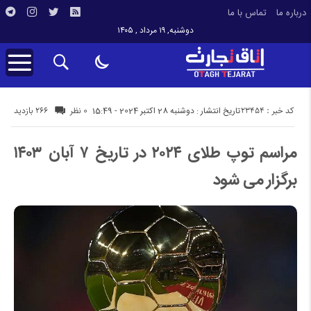
درباره ما
تماس با ما
دوشنبه, ۱۹ مرداد , ۱۴۰۵
کد خبر : 23454
266 بازدید
تاریخ انتشار : دوشنبه 28 اکتبر 2024 - 15:49
0 نظر
مراسم توپ طلای ۲۰۲۴ در تاریخ ۷ آبان ۱۴۰۳
برگزار می شود