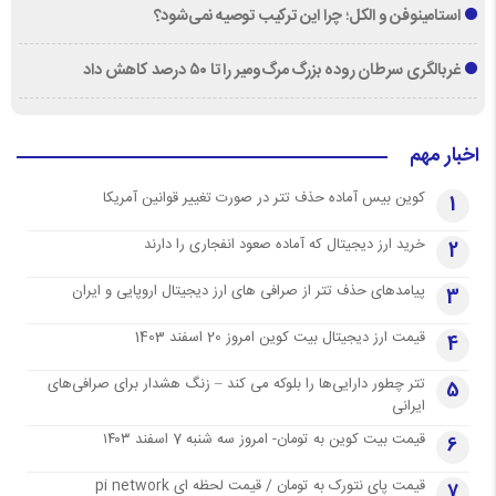
استامینوفن و الکل؛ چرا این ترکیب توصیه نمی‌شود؟
غربالگری سرطان روده بزرگ مرگ‌ومیر را تا ۵۰ درصد کاهش داد
اخبار مهم
کوین بیس آماده حذف تتر در صورت تغییر قوانین آمریکا
1
خرید ارز دیجیتال که آماده صعود انفجاری را دارند
2
پیامدهای حذف تتر از صرافی های ارز دیجیتال اروپایی و ایران
3
قیمت ارز دیجیتال بیت کوین امروز 20 اسفند 1403
4
تتر چطور دارایی‌ها را بلوکه می کند – زنگ هشدار برای صرافی‌های
5
ایرانی
قیمت بیت کوین به تومان- امروز سه شنبه 7 اسفند ۱۴۰۳
6
قیمت پای نتورک به تومان / قیمت لحظه ای pi network
7