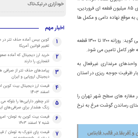
خودآزاری در تیک‌تاک
میلیون قطعه جوجه ریزی شد که در مقایسه با جوجه ریزی ۸۵ میلیون قطعه ای فروردین،
ه موقع نهاده دامی و مکمل ها
اخبار مهم
کوین بیس آماده حذف تتر در 
آقای جبرئیل برادری رئیس جهاد کشاورزی استان تهران می گوید: روزانه ۱۲۰۰ تا ۱۳۰۰ قطعه
1
تغییر قوانین آمریکا
به طور کامل تامین می شود‌.
خرید ارز دیجیتال که آماده صعو
2
انفجاری را دارند
احدهای مرغداری غیرفعال به
پیامدهای حذف تتر از صرافی ها
3
ار ظرفیت جوجه ریزی در استان
دیجیتال اروپایی و ایران
4
اسفند 1403
مغازه های سطح شهر تهران را
تتر چطور دارایی‌ها را بلوکه می 
5
راستای رساندن گوشت مرغ به نرخ
زنگ هشدار برای صرافی‌های ایر
قیمت بیت کوین به تومان- امرو
6
شنبه 7 اسفند ۱۴۰۳
قیمت پای نتورک به تومان / ق
7