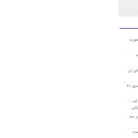
صورت
د
ی ارز
قیمت ارز دیجیتال بیت کوین امروز 20
کند –
انی
ز سه
یمت