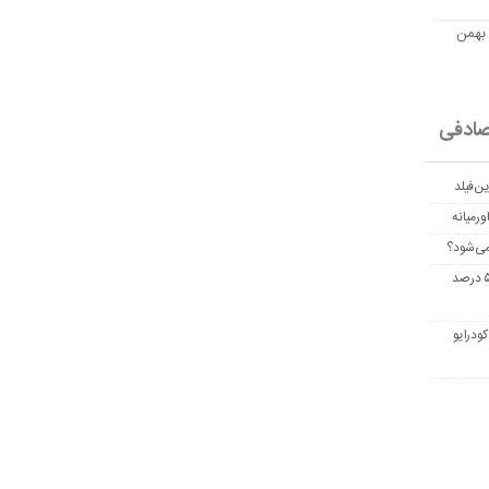
مت امروز اتریوم به تومان 20 بهمن
ادفی
ن‌فیلد
رمیانه
می‌شود؟
غربالگری سرطان روده بزرگ مرگ‌ومیر را تا ۵۰ درصد
ودرایو