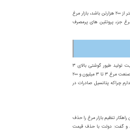
ابراهیمی ادامه داد: در شرایطی که میزان جوجه ریزی کمتر از ۲۰۰ هزارتن باشد، بازار مرغ
رغ جزء پروتئین های پرمصرف
مدیرعامل اتحادیه مرغداران گوشتی با بیان اینکه ظرفیت تولید طیور گوشتی بالای ۳
میلیون تن است، گفت: بنابر آمار پتانسیل سالانه تولید صنعت مرغ ۳ تا ۳ میلیون و ۲۰۰
ارم چراکه پتانسیل صادرات در
اهکار تنظیم بازار مرغ را حذف
رد و گفت: دولت با حذف قیمت