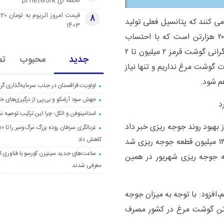
لحظه ای pi network
قی
8
ی کنند که پتانسیل فعلی تولید
1403
سالانه صنعت مرغ گوشتی ۳ میلیون تا ۳ میلیون و ۲۰۰ هزارتن است که با احتساب
مصرف داخل و افزایش تقاضا برای خرید مرغ ناشی از گرانی گوشت قرمز ۲ میلیون تا ۲
جدید
محبوب
تص
واردات گوشت مرغ نداریم و تنها نیاز
م شود.
اولویت قزاقستان در جذب سرمایه‌گذاری گری
جهش سود آرامکو و بی‌پی از درگیری‌های خاو
استامینوفن و الکل؛ چرا این ترکیب توصیه ن
 بهبود روند جوجه ریزی خبر داد
کاهش داد
و گفت: بنابر آمار در تیرماه ۱۳۲ میلیون و مرداد حدود ۱۳۵ میلیون قطعه جوجه ریزی شد
ساعت‌های جدید سیتیزن کورسو با فناوری اک
 جوجه ریزی شهریور در همین
معرفی شدند
،افزود: با توجه به میزان جوجه
د برآورد می شود که ماهانه ۲۰۰ تا ۲۱۰ هزارتن گوشت مرغ در کشور مصرف