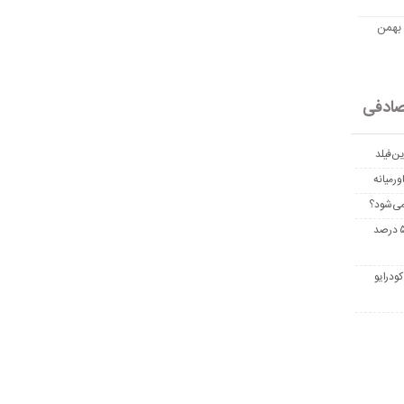
مت امروز اتریوم به تومان 20 بهمن
ادفی
ن‌فیلد
رمیانه
می‌شود؟
غربالگری سرطان روده بزرگ مرگ‌ومیر را تا ۵۰ درصد
ودرایو