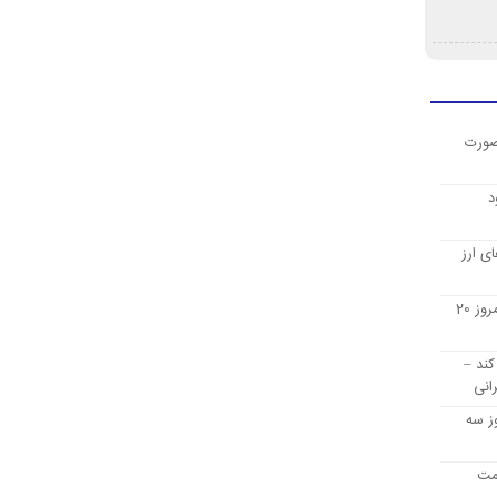
صورت
د
ی ارز
قیمت ارز دیجیتال بیت کوین امروز 20
کند –
انی
ز سه
یمت