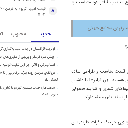
لحظه ای pi network
 مناسب فیلتر هوا متناسب با
قی
8
1403
عتبرترین مجامع جهانی
جدید
محبوب
تص
؟
اولویت قزاقستان در جذب سرمایه‌گذاری گری
جهش سود آرامکو و بی‌پی از درگیری‌های خاو
استامینوفن و الکل؛ چرا این ترکیب توصیه ن
یل قیمت مناسب و طراحی ساده
 هستند. این فیلترها با داشتن
کاهش داد
ساعت‌های جدید سیتیزن کورسو با فناوری اک
حیط‌های شهری و شرایط معمولی
معرفی شدند
از به تعویض منظم دارند.
الایی در جذب ذرات دارند. این