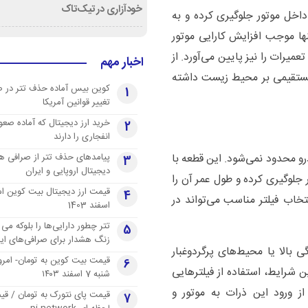
خودآزاری در تیک‌تاک
داخل موتور جلوگیری کرده و به
ها موجب افزایش کارایی موتور
یرات را نیز پایین می‌آورد. از
اخبار مهم
 مستقیمی بر محیط زیست داشته
کوین بیس آماده حذف تتر در 
1
تغییر قوانین آمریکا
خرید ارز دیجیتال که آماده صعو
2
انفجاری را دارند
پیامدهای حذف تتر از صرافی ها
رو محدود نمی‌شود. این قطعه با
3
دیجیتال اروپایی و ایران
 جلوگیری کرده و طول عمر آن را
4
اب فیلتر مناسب می‌تواند در
اسفند 1403
تتر چطور دارایی‌ها را بلوکه می 
5
زنگ هشدار برای صرافی‌های ایر
ی بالا یا محیط‌های پرگردوغبار
قیمت بیت کوین به تومان- امرو
6
ن شرایط، استفاده از فیلترهایی
شنبه 7 اسفند ۱۴۰۳
از ورود این ذرات به موتور و
قیمت پای نتورک به تومان / ق
7