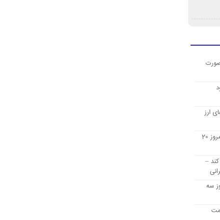
صورت
د
ی ارز
قیمت ارز دیجیتال بیت کوین امروز 20
کند –
انی
ز سه
یمت