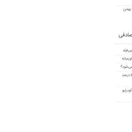
مت امروز اتریوم به تومان 20 بهمن
ادفی
ن‌فیلد
رمیانه
می‌شود؟
غربالگری سرطان روده بزرگ مرگ‌ومیر را تا ۵۰ درصد
ودرایو