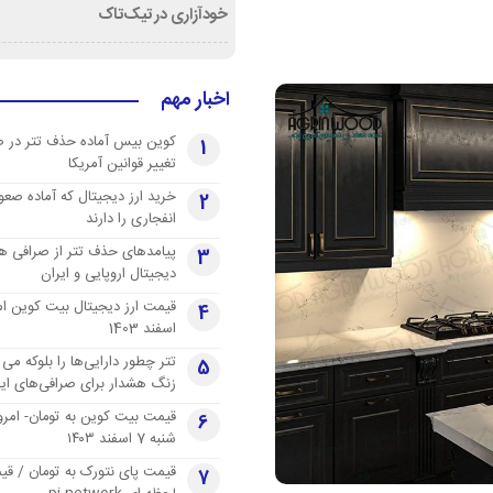
خودآزاری در تیک‌تاک
اخبار مهم
کوین بیس آماده حذف تتر در 
1
تغییر قوانین آمریکا
خرید ارز دیجیتال که آماده صعو
2
انفجاری را دارند
پیامدهای حذف تتر از صرافی ها
3
دیجیتال اروپایی و ایران
4
اسفند 1403
تتر چطور دارایی‌ها را بلوکه می 
5
زنگ هشدار برای صرافی‌های ایر
قیمت بیت کوین به تومان- امرو
6
شنبه 7 اسفند ۱۴۰۳
قیمت پای نتورک به تومان / ق
7