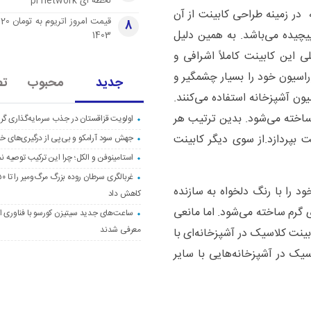
لحظه ای pi network
ر زمینه طراحی کابینت از آن
قی
8
یچیده می‌باشد. به همین دلیل
1403
 این کابینت کاملاً اشرافی و
اسیون خود را بسیار چشمگیر و
جدید
محبوب
تص
ون آشپزخانه استفاده می‌کنند.
ساخته می‌شود. بدین ترتیب هر
اولویت قزاقستان در جذب سرمایه‌گذاری گری
 بپردازد.از سوی دیگر کابینت
جهش سود آرامکو و بی‌پی از درگیری‌های خاو
استامینوفن و الکل؛ چرا این ترکیب توصیه ن
د را با رنگ دلخواه به سازنده
کاهش داد
 گرم ساخته می‌شود. اما مانعی
ساعت‌های جدید سیتیزن کورسو با فناوری اک
معرفی شدند
بینت کلاسیک در آشپزخانه‌ای با
یک در آشپزخانه‌هایی با سایر