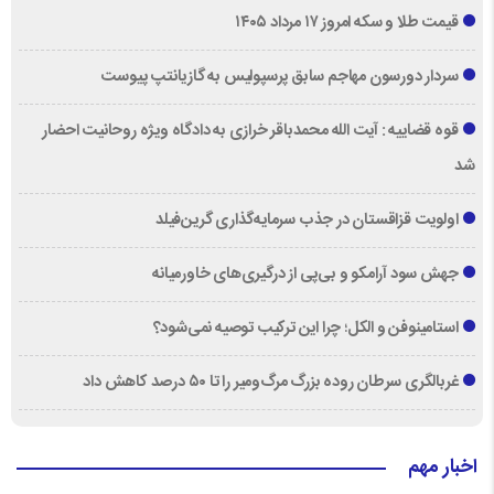
قیمت طلا و سکه امروز ۱۷ مرداد ۱۴۰۵
سردار دورسون مهاجم سابق پرسپولیس به گازیانتپ پیوست
قوه قضاییه : آیت الله محمدباقر خرازی به دادگاه ویژه روحانیت احضار
شد
اولویت قزاقستان در جذب سرمایه‌گذاری گرین‌فیلد
جهش سود آرامکو و بی‌پی از درگیری‌های خاورمیانه
استامینوفن و الکل؛ چرا این ترکیب توصیه نمی‌شود؟
غربالگری سرطان روده بزرگ مرگ‌ومیر را تا ۵۰ درصد کاهش داد
اخبار مهم