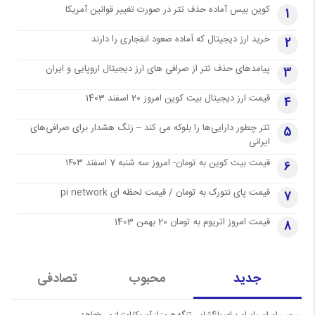
کوین بیس آماده حذف تتر در صورت تغییر قوانین آمریکا
1
خرید ارز دیجیتال که آماده صعود انفجاری را دارند
2
پیامدهای حذف تتر از صرافی های ارز دیجیتال اروپایی و ایران
3
قیمت ارز دیجیتال بیت کوین امروز 20 اسفند 1403
4
تتر چطور دارایی‌ها را بلوکه می کند – زنگ هشدار برای صرافی‌های
5
ایرانی
قیمت بیت کوین به تومان- امروز سه شنبه 7 اسفند ۱۴۰۳
6
قیمت پای نتورک به تومان / قیمت لحظه ای pi network
7
قیمت امروز اتریوم به تومان 20 بهمن 1403
8
جدید
محبوب
تصادفی