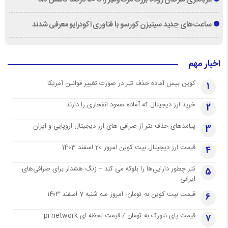
غربالگری سرطان روده بزرگ مرگ‌ومیر را تا ۵۰ درصد کاهش داد
ساعت‌های جدید سیتیزن کورسو با فناوری اکودرایو معرفی شدند
اخبار مهم
کوین بیس آماده حذف تتر در صورت تغییر قوانین آمریکا
1
خرید ارز دیجیتال که آماده صعود انفجاری را دارند
2
پیامدهای حذف تتر از صرافی های ارز دیجیتال اروپایی و ایران
3
قیمت ارز دیجیتال بیت کوین امروز 20 اسفند 1403
4
تتر چطور دارایی‌ها را بلوکه می کند – زنگ هشدار برای صرافی‌های
5
ایرانی
قیمت بیت کوین به تومان- امروز سه شنبه 7 اسفند ۱۴۰۳
6
قیمت پای نتورک به تومان / قیمت لحظه ای pi network
7