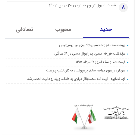
قیمت امروز اتریوم به تومان 20 بهمن 1403
8
جدید
محبوب
تصادفی
پرونده محمدجواد حسین‌نژاد روی میز پرسپولیس
درگذشت خورخه مسی، پدر لیونل مسی در ۶۸ سالگی
قیمت طلا و سکه امروز ۱۷ مرداد ۱۴۰۵
سردار دورسون مهاجم سابق پرسپولیس به گازیانتپ پیوست
قوه قضاییه : آیت الله محمدباقر خرازی به دادگاه ویژه روحانیت احضار شد