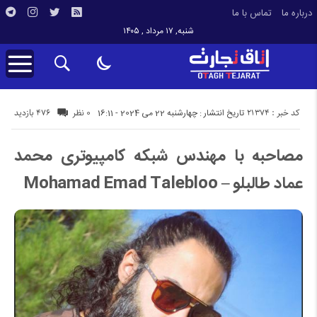
درباره ما
تماس با ما
شنبه, ۱۷ مرداد , ۱۴۰۵
کد خبر : 21374
476 بازدید
تاریخ انتشار : چهارشنبه 22 می 2024 - 16:11
0 نظر
مصاحبه با مهندس شبکه کامپیوتری محمد
عماد طالبلو – Mohamad Emad Talebloo