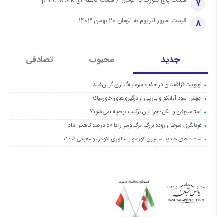
قیمت پای نتورک به تومان / قیمت لحظه ای pi network
7
قیمت امروز اتریوم به تومان 20 بهمن 1403
8
جدید
محبوب
تصادفی
اولویت قزاقستان در جذب سرمایه‌گذاری گرین‌فیلد
جهش سود آرامکو و بی‌پی از درگیری‌های خاورمیانه
استامینوفن و الکل؛ چرا این ترکیب توصیه نمی‌شود؟
غربالگری سرطان روده بزرگ مرگ‌ومیر را تا ۵۰ درصد کاهش داد
ساعت‌های جدید سیتیزن کورسو با فناوری اکودرایو معرفی شدند