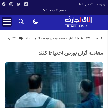
درباره ما
تماس با ما
جمعه, ۱۶ مرداد , ۱۴۰۵
کد خبر : 2491
241 بازدید
تاریخ انتشار : دوشنبه 22 می 2023 - 7:14
0 نظر
معامله گران بورس احتیاط کنند