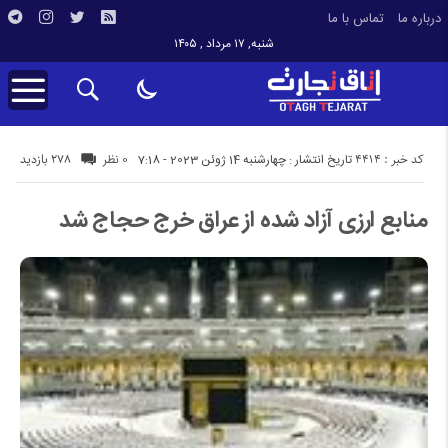
درباره ما
تماس با ما
شنبه, ۱۷ مرداد , ۱۴۰۵
کد خبر : 4414
278 بازدید
تاریخ انتشار : چهارشنبه 14 ژوئن 2023 - 7:18
0 نظر
منابع ارزی آزاد شده از عراق خرج حجاج شد