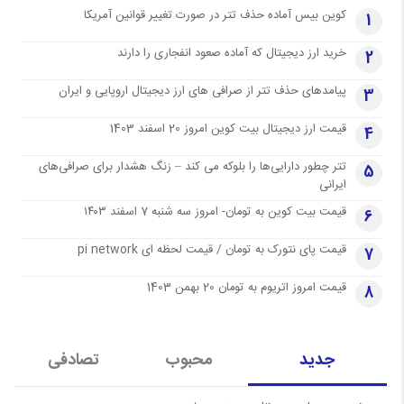
کوین بیس آماده حذف تتر در صورت تغییر قوانین آمریکا
1
خرید ارز دیجیتال که آماده صعود انفجاری را دارند
2
پیامدهای حذف تتر از صرافی های ارز دیجیتال اروپایی و ایران
3
قیمت ارز دیجیتال بیت کوین امروز 20 اسفند 1403
4
تتر چطور دارایی‌ها را بلوکه می کند – زنگ هشدار برای صرافی‌های
5
ایرانی
قیمت بیت کوین به تومان- امروز سه شنبه 7 اسفند ۱۴۰۳
6
قیمت پای نتورک به تومان / قیمت لحظه ای pi network
7
قیمت امروز اتریوم به تومان 20 بهمن 1403
8
جدید
محبوب
تصادفی