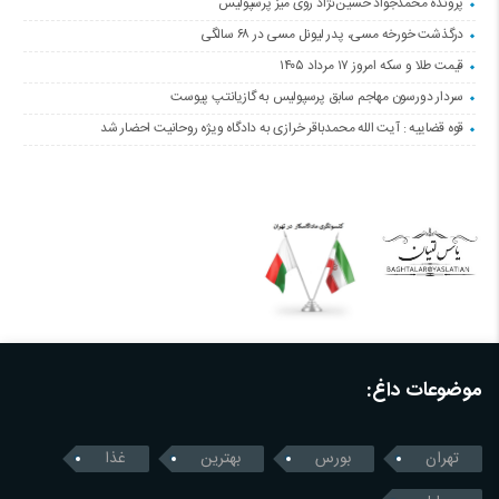
پرونده محمدجواد حسین‌نژاد روی میز پرسپولیس
درگذشت خورخه مسی، پدر لیونل مسی در ۶۸ سالگی
قیمت طلا و سکه امروز ۱۷ مرداد ۱۴۰۵
سردار دورسون مهاجم سابق پرسپولیس به گازیانتپ پیوست
قوه قضاییه : آیت الله محمدباقر خرازی به دادگاه ویژه روحانیت احضار شد
موضوعات داغ:
تهران
بورس
بهترین
غذا