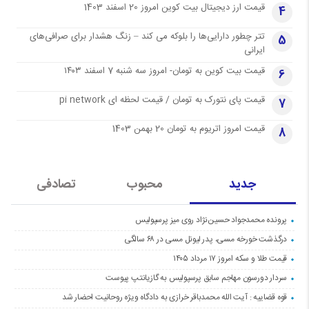
قیمت ارز دیجیتال بیت کوین امروز 20 اسفند 1403
4
تتر چطور دارایی‌ها را بلوکه می کند – زنگ هشدار برای صرافی‌های
5
ایرانی
قیمت بیت کوین به تومان- امروز سه شنبه 7 اسفند ۱۴۰۳
6
قیمت پای نتورک به تومان / قیمت لحظه ای pi network
7
قیمت امروز اتریوم به تومان 20 بهمن 1403
8
جدید
محبوب
تصادفی
پرونده محمدجواد حسین‌نژاد روی میز پرسپولیس
درگذشت خورخه مسی، پدر لیونل مسی در ۶۸ سالگی
قیمت طلا و سکه امروز ۱۷ مرداد ۱۴۰۵
سردار دورسون مهاجم سابق پرسپولیس به گازیانتپ پیوست
قوه قضاییه : آیت الله محمدباقر خرازی به دادگاه ویژه روحانیت احضار شد