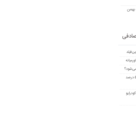
مت امروز اتریوم به تومان 20 بهمن
ادفی
ن‌فیلد
رمیانه
می‌شود؟
غربالگری سرطان روده بزرگ مرگ‌ومیر را تا ۵۰ درصد
ودرایو