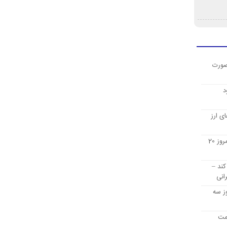
صورت
د
ی ارز
قیمت ارز دیجیتال بیت کوین امروز 20
کند –
انی
ز سه
یمت