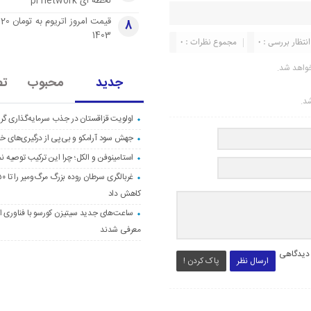
لحظه ای pi network
قی
8
1403
انتظار بررسی : 0
مجموع نظرات : 0
واهد شد.
جدید
محبوب
تص
شد.
اولویت قزاقستان در جذب سرمایه‌گذاری گری
جهش سود آرامکو و بی‌پی از درگیری‌های خاو
استامینوفن و الکل؛ چرا این ترکیب توصیه ن
کاهش داد
ساعت‌های جدید سیتیزن کورسو با فناوری اک
معرفی شدند
 دیدگاهی
ارسال نظر
پاک کردن !