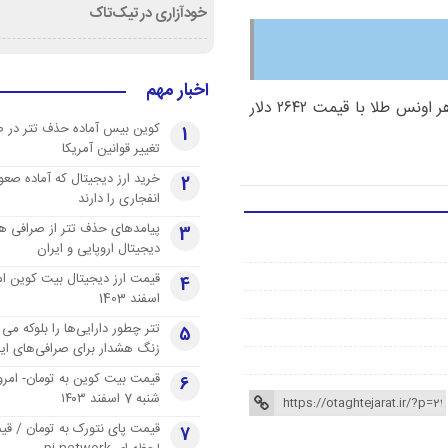
خودآزاری در تیک‌تاک
اخبار مهم
در بازار طلا، هر گرم طلای ۲۴ عیار با قیمت ۲۹۴۹ لیر و هر اونس طلا با قیمت ۲۶۴۲ دلار
کوین بیس آماده حذف تتر در 
1
تغییر قوانین آمریکا
خرید ارز دیجیتال که آماده صعو
2
انفجاری را دارند
پیامدهای حذف تتر از صرافی ها
3
دیجیتال اروپایی و ایران
4
اسفند 1403
تتر چطور دارایی‌ها را بلوکه می 
5
زنگ هشدار برای صرافی‌های ایر
قیمت بیت کوین به تومان- امرو
6
شنبه 7 اسفند ۱۴۰۳
قیمت پای نتورک به تومان / ق
7