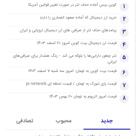
کوین بیس آماده حذف تتر در صورت تغییر قوانین آمریکا
1
خرید ارز دیجیتال که آماده صعود انفجاری را دارند
2
پیامدهای حذف تتر از صرافی های ارز دیجیتال اروپایی و ایران
3
قیمت ارز دیجیتال بیت کوین امروز 20 اسفند 1403
4
تتر چطور دارایی‌ها را بلوکه می کند – زنگ هشدار برای صرافی‌های
5
ایرانی
قیمت بیت کوین به تومان- امروز سه شنبه 7 اسفند ۱۴۰۳
6
قیمت پای نتورک به تومان / قیمت لحظه ای pi network
7
قیمت امروز اتریوم به تومان 20 بهمن 1403
8
جدید
محبوب
تصادفی