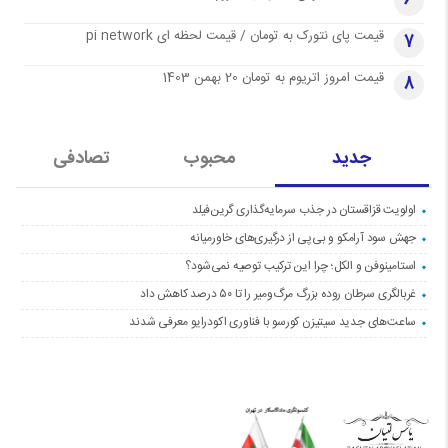
6
قیمت پای نتورک به تومان / قیمت لحظه ای pi network
7
قیمت امروز اتریوم به تومان 20 بهمن 1403
8
جدید
محبوب
تصادفی
اولویت قزاقستان در جذب سرمایه‌گذاری گرین‌فیلد
جهش سود آرامکو و بی‌پی از درگیری‌های خاورمیانه
استامینوفن و الکل؛ چرا این ترکیب توصیه نمی‌شود؟
غربالگری سرطان روده بزرگ مرگ‌ومیر را تا ۵۰ درصد کاهش داد
ساعت‌های جدید سیتیزن کورسو با فناوری اکودرایو معرفی شدند