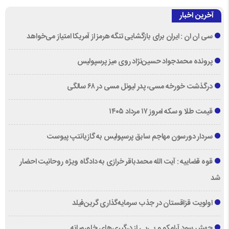
آخرین اخبار
سی ان ان : ایران برای بازگشایی تنگه هرمز از آمریکا امتیاز می‌خواهد
پرونده محمدجواد حسین‌نژاد روی میز پرسپولیس
درگذشت خورخه مسی، پدر لیونل مسی در ۶۸ سالگی
قیمت طلا و سکه امروز ۱۷ مرداد ۱۴۰۵
سردار دورسون مهاجم سابق پرسپولیس به گازیانتپ پیوست
قوه قضاییه : آیت الله محمدباقر خرازی به دادگاه ویژه روحانیت احضار
شد
اولویت قزاقستان در جذب سرمایه‌گذاری گرین‌فیلد
جهش سود آرامکو و بی‌پی از درگیری‌های خاورمیانه