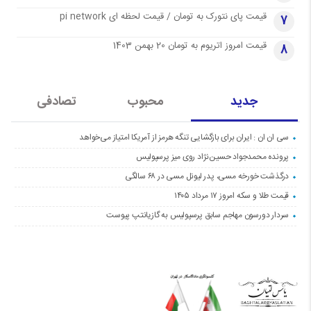
قیمت پای نتورک به تومان / قیمت لحظه ای pi network
7
قیمت امروز اتریوم به تومان 20 بهمن 1403
8
جدید
محبوب
تصادفی
سی ان ان : ایران برای بازگشایی تنگه هرمز از آمریکا امتیاز می‌خواهد
پرونده محمدجواد حسین‌نژاد روی میز پرسپولیس
درگذشت خورخه مسی، پدر لیونل مسی در ۶۸ سالگی
قیمت طلا و سکه امروز ۱۷ مرداد ۱۴۰۵
سردار دورسون مهاجم سابق پرسپولیس به گازیانتپ پیوست