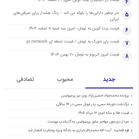
4
تتر چطور دارایی‌ها را بلوکه می کند – زنگ هشدار برای صرافی‌های
5
ایرانی
قیمت بیت کوین به تومان- امروز سه شنبه 7 اسفند ۱۴۰۳
6
قیمت پای نتورک به تومان / قیمت لحظه ای pi network
7
قیمت امروز اتریوم به تومان 20 بهمن 1403
8
جدید
محبوب
تصادفی
پرونده محمدجواد حسین‌نژاد روی میز پرسپولیس
درگذشت خورخه مسی، پدر لیونل مسی در ۶۸ سالگی
قیمت طلا و سکه امروز ۱۷ مرداد ۱۴۰۵
سردار دورسون مهاجم سابق پرسپولیس به گازیانتپ پیوست
قوه قضاییه : آیت الله محمدباقر خرازی به دادگاه ویژه روحانیت احضار شد