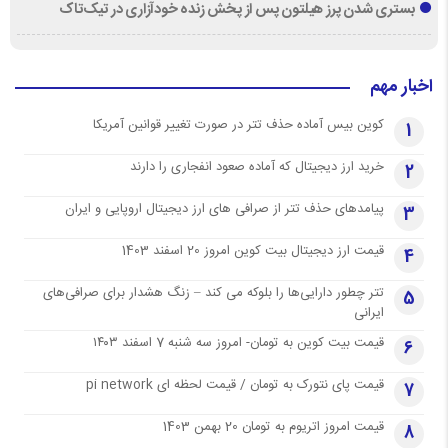
بستری شدن پرز هیلتون پس از پخش زنده خودآزاری در تیک‌تاک
اخبار مهم
کوین بیس آماده حذف تتر در صورت تغییر قوانین آمریکا
1
خرید ارز دیجیتال که آماده صعود انفجاری را دارند
2
پیامدهای حذف تتر از صرافی های ارز دیجیتال اروپایی و ایران
3
قیمت ارز دیجیتال بیت کوین امروز 20 اسفند 1403
4
تتر چطور دارایی‌ها را بلوکه می کند – زنگ هشدار برای صرافی‌های
5
ایرانی
قیمت بیت کوین به تومان- امروز سه شنبه 7 اسفند ۱۴۰۳
6
قیمت پای نتورک به تومان / قیمت لحظه ای pi network
7
قیمت امروز اتریوم به تومان 20 بهمن 1403
8