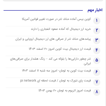
اخبار مهم
کوین بیس آماده حذف تتر در صورت تغییر قوانین آمریکا
1
خرید ارز دیجیتال که آماده صعود انفجاری را دارند
2
پیامدهای حذف تتر از صرافی های ارز دیجیتال اروپایی و ایران
3
قیمت ارز دیجیتال بیت کوین امروز 20 اسفند 1403
4
تتر چطور دارایی‌ها را بلوکه می کند – زنگ هشدار برای صرافی‌های
5
ایرانی
قیمت بیت کوین به تومان- امروز سه شنبه 7 اسفند ۱۴۰۳
6
قیمت پای نتورک به تومان / قیمت لحظه ای pi network
7
قیمت امروز اتریوم به تومان 20 بهمن 1403
8