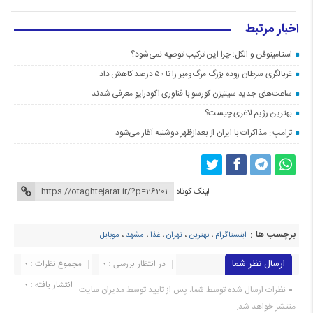
اخبار مرتبط
استامینوفن و الکل؛ چرا این ترکیب توصیه نمی‌شود؟
غربالگری سرطان روده بزرگ مرگ‌ومیر را تا ۵۰ درصد کاهش داد
ساعت‌های جدید سیتیزن کورسو با فناوری اکودرایو معرفی شدند
بهترین رژیم لاغری چیست؟
ترامپ : مذاکرات با ایران از بعدازظهر دوشنبه آغاز می‌شود
لینک کوتاه
برچسب ها :
اینستاگرام
،
بهترین
،
تهران
،
غذا
،
مشهد
،
موبایل
ارسال نظر شما
در انتظار بررسی : 0
مجموع نظرات : 0
انتشار یافته : 0
نظرات ارسال شده توسط شما، پس از تایید توسط مدیران سایت
منتشر خواهد شد.