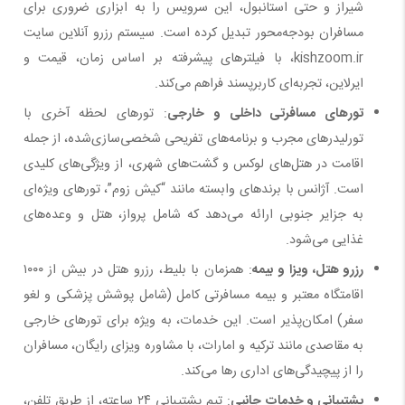
شیراز و حتی استانبول، این سرویس را به ابزاری ضروری برای
مسافران بودجه‌محور تبدیل کرده است. سیستم رزرو آنلاین سایت
kishzoom.ir، با فیلترهای پیشرفته بر اساس زمان، قیمت و
ایرلاین، تجربه‌ای کاربرپسند فراهم می‌کند.
تورهای مسافرتی داخلی و خارجی
: تورهای لحظه آخری با
تورلیدرهای مجرب و برنامه‌های تفریحی شخصی‌سازی‌شده، از جمله
اقامت در هتل‌های لوکس و گشت‌های شهری، از ویژگی‌های کلیدی
است. آژانس با برندهای وابسته مانند “کیش زوم”، تورهای ویژه‌ای
به جزایر جنوبی ارائه می‌دهد که شامل پرواز، هتل و وعده‌های
غذایی می‌شود.
رزرو هتل، ویزا و بیمه
: همزمان با بلیط، رزرو هتل در بیش از ۱۰۰۰
اقامتگاه معتبر و بیمه مسافرتی کامل (شامل پوشش پزشکی و لغو
سفر) امکان‌پذیر است. این خدمات، به ویژه برای تورهای خارجی
به مقاصدی مانند ترکیه و امارات، با مشاوره ویزای رایگان، مسافران
را از پیچیدگی‌های اداری رها می‌کند.
پشتیبانی و خدمات جانبی
: تیم پشتیبانی ۲۴ ساعته، از طریق تلفن،