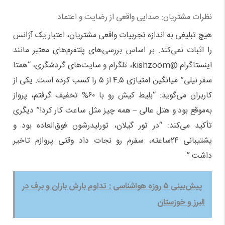
نظرات مشتریان: صدایی واقعی از رضایت و اعتماد
هیچ تبلیغی به اندازه تجربیات واقعی مشتریان، اعتبار یک آژانس
را اثبات نمی‌کند. بر اساس بررسی‌های پلتفرم‌های معتبر مانند
اینستاگرام @kishzoom، تلگرام و سایت‌های گردشگری، “همتا
سفر نیلی” میانگین امتیازی ۴.۵ از ۵ را کسب کرده است. یکی از
کاربران می‌گوید: “بلیط کیش رو با ۶۰% تخفیف گرفتم، پرواز
به‌موقع بود و هتل عالی – همه چیز مثل ساعت کار کرد!” دیگری
تأکید می‌کند: “در تور گیلان، تورلیدرشون فوق‌العاده بود و
پشتیبانی ۲۴ساعته، سفرم رو نجات داد وقتی پروازم تاخیر
داشت.”
پیش‌بینی ۵ روزه هواشناسی : تداوم بارش باران و برف در
البرز و خوزستان