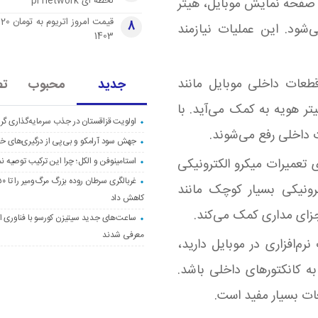
لحظه ای pi network
صفحه نمایش موبایل، هیتر
قی
8
ود. این عملیات نیازمند
1403
قطعات داخلی موبایل مانند
جدید
محبوب
تص
تر هویه به کمک می‌آید. با
اولویت قزاقستان در جذب سرمایه‌گذاری گری
 داخلی رفع می‌شوند
.
جهش سود آرامکو و بی‌پی از درگیری‌های خاو
استامینوفن و الکل؛ چرا این ترکیب توصیه ن
 تعمیرات میکرو الکترونیکی
ترونیکی بسیار کوچک مانند
کاهش داد
اجزای مداری کمک می‌کند
.
ساعت‌های جدید سیتیزن کورسو با فناوری اک
معرفی شدند
نرم‌افزاری در موبایل دارید،
ه کانکتورهای داخلی باشد.
عات بسیار مفید است
.