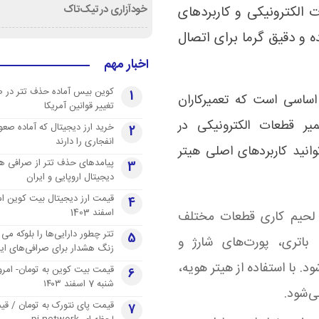
خودآزاری در تیک‌تاک
 الکترونیکی و کاربردهای
 و دقیق گرما برای اتصال
اخبار مهم
کوین بیس آماده حذف تتر در 
1
 اساسی است که تعمیرکاران
تغییر قوانین آمریکا
یر قطعات الکترونیکی در
خرید ارز دیجیتال که آماده صعو
2
انفجاری را دارند
توانید کاربردهای اصلی هیتر
پیامدهای حذف تتر از صرافی ها
3
دیجیتال اروپایی و ایران
4
اسفند 1403
 لحیم کاری قطعات مختلف
تتر چطور دارایی‌ها را بلوکه می 
5
، باتری، پورت‌های شارژ و
زنگ هشدار برای صرافی‌های ایر
 می‌شود. با استفاده از هیتر هویه،
قیمت بیت کوین به تومان- امرو
6
شنبه 7 اسفند ۱۴۰۳
‌شود.
قیمت پای نتورک به تومان / ق
7