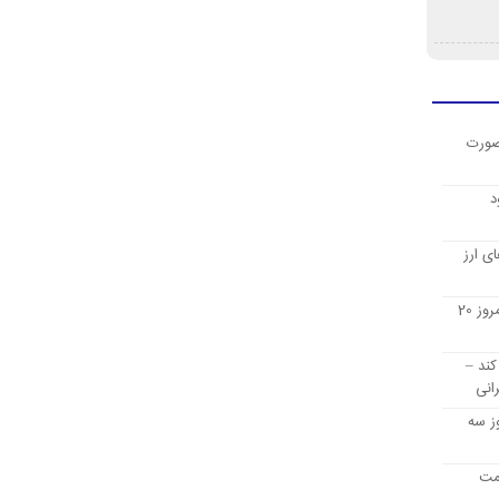
صورت
د
ی ارز
قیمت ارز دیجیتال بیت کوین امروز 20
کند –
انی
ز سه
یمت