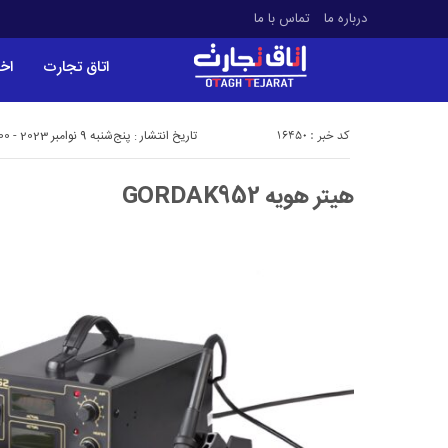
درباره ما
تماس با ما
اتاق تجارت
اخب
کد خبر : 16450
تاریخ انتشار : پنج‌شنبه 9 نوامبر 2023 - 11:00
هیتر هویه GORDAK952