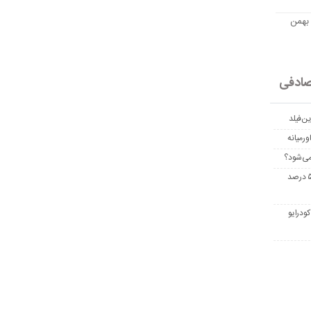
مت امروز اتریوم به تومان 20 بهمن
ادفی
ن‌فیلد
رمیانه
می‌شود؟
غربالگری سرطان روده بزرگ مرگ‌ومیر را تا ۵۰ درصد
ودرایو