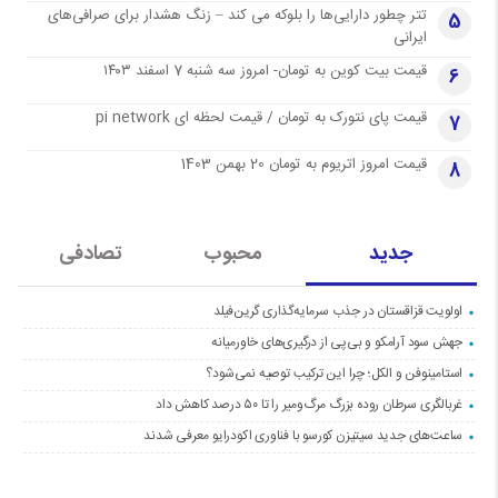
تتر چطور دارایی‌ها را بلوکه می کند – زنگ هشدار برای صرافی‌های
5
ایرانی
قیمت بیت کوین به تومان- امروز سه شنبه 7 اسفند ۱۴۰۳
6
قیمت پای نتورک به تومان / قیمت لحظه ای pi network
7
قیمت امروز اتریوم به تومان 20 بهمن 1403
8
جدید
محبوب
تصادفی
اولویت قزاقستان در جذب سرمایه‌گذاری گرین‌فیلد
جهش سود آرامکو و بی‌پی از درگیری‌های خاورمیانه
استامینوفن و الکل؛ چرا این ترکیب توصیه نمی‌شود؟
غربالگری سرطان روده بزرگ مرگ‌ومیر را تا ۵۰ درصد کاهش داد
ساعت‌های جدید سیتیزن کورسو با فناوری اکودرایو معرفی شدند