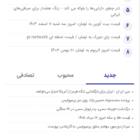
تتر چطور دارایی‌ها را بلوکه می کند – زنگ هشدار برای صرافی‌های
5
ایرانی
قیمت بیت کوین به تومان- امروز سه شنبه 7 اسفند ۱۴۰۳
6
قیمت پای نتورک به تومان / قیمت لحظه ای pi network
7
قیمت امروز اتریوم به تومان 20 بهمن 1403
8
جدید
محبوب
تصادفی
سی ان ان : ایران برای بازگشایی تنگه هرمز از آمریکا امتیاز می‌خواهد
پرونده محمدجواد حسین‌نژاد روی میز پرسپولیس
درگذشت خورخه مسی، پدر لیونل مسی در ۶۸ سالگی
قیمت طلا و سکه امروز ۱۷ مرداد ۱۴۰۵
سردار دورسون مهاجم سابق پرسپولیس به گازیانتپ پیوست