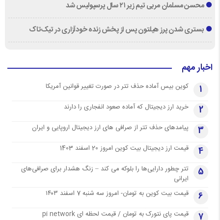
محسن مسلمان مربی تیم زیر ۲۱ سال پرسپولیس شد
بستری شدن پرز هیلتون پس از پخش زنده خودآزاری در تیک‌تاک
اخبار مهم
کوین بیس آماده حذف تتر در صورت تغییر قوانین آمریکا
1
خرید ارز دیجیتال که آماده صعود انفجاری را دارند
2
پیامدهای حذف تتر از صرافی های ارز دیجیتال اروپایی و ایران
3
قیمت ارز دیجیتال بیت کوین امروز 20 اسفند 1403
4
تتر چطور دارایی‌ها را بلوکه می کند – زنگ هشدار برای صرافی‌های
5
ایرانی
قیمت بیت کوین به تومان- امروز سه شنبه 7 اسفند ۱۴۰۳
6
قیمت پای نتورک به تومان / قیمت لحظه ای pi network
7