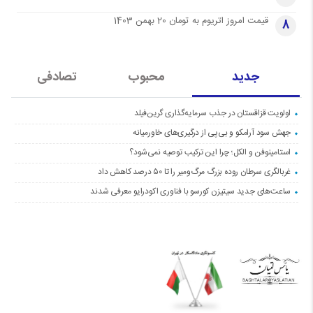
قیمت امروز اتریوم به تومان 20 بهمن 1403
8
جدید
محبوب
تصادفی
اولویت قزاقستان در جذب سرمایه‌گذاری گرین‌فیلد
جهش سود آرامکو و بی‌پی از درگیری‌های خاورمیانه
استامینوفن و الکل؛ چرا این ترکیب توصیه نمی‌شود؟
غربالگری سرطان روده بزرگ مرگ‌ومیر را تا ۵۰ درصد کاهش داد
ساعت‌های جدید سیتیزن کورسو با فناوری اکودرایو معرفی شدند