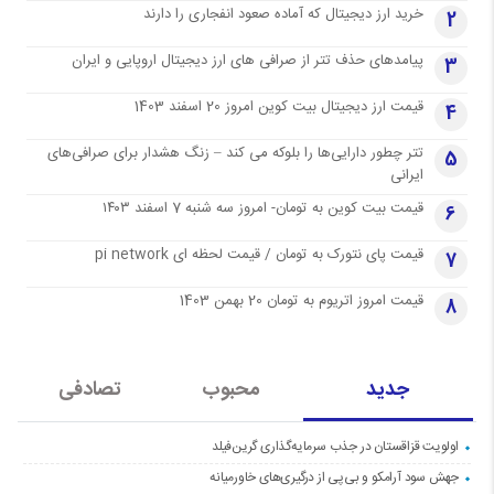
خرید ارز دیجیتال که آماده صعود انفجاری را دارند
2
پیامدهای حذف تتر از صرافی های ارز دیجیتال اروپایی و ایران
3
قیمت ارز دیجیتال بیت کوین امروز 20 اسفند 1403
4
تتر چطور دارایی‌ها را بلوکه می کند – زنگ هشدار برای صرافی‌های
5
ایرانی
قیمت بیت کوین به تومان- امروز سه شنبه 7 اسفند ۱۴۰۳
6
قیمت پای نتورک به تومان / قیمت لحظه ای pi network
7
قیمت امروز اتریوم به تومان 20 بهمن 1403
8
جدید
محبوب
تصادفی
اولویت قزاقستان در جذب سرمایه‌گذاری گرین‌فیلد
جهش سود آرامکو و بی‌پی از درگیری‌های خاورمیانه