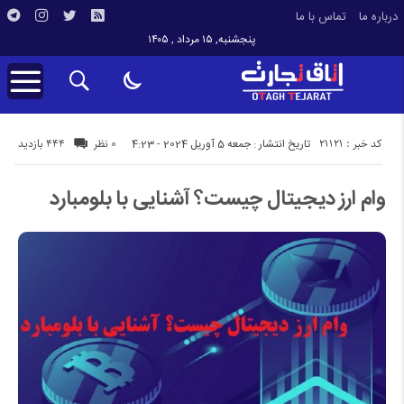
درباره ما
تماس با ما
پنجشنبه, ۱۵ مرداد , ۱۴۰۵
کد خبر : 21121
444 بازدید
تاریخ انتشار : جمعه 5 آوریل 2024 - 4:23
0 نظر
وام ارز دیجیتال چیست؟ آشنایی با بلومبارد