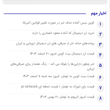
اخبار مهم
کوین بیس آماده حذف تتر در صورت تغییر قوانین آمریکا
1
خرید ارز دیجیتال که آماده صعود انفجاری را دارند
2
پیامدهای حذف تتر از صرافی های ارز دیجیتال اروپایی و ایران
3
قیمت ارز دیجیتال بیت کوین امروز 20 اسفند 1403
4
تتر چطور دارایی‌ها را بلوکه می کند – زنگ هشدار برای صرافی‌های
5
ایرانی
قیمت بیت کوین به تومان- امروز سه شنبه 7 اسفند ۱۴۰۳
6
قیمت پای نتورک به تومان / قیمت لحظه ای pi network
7
قیمت امروز اتریوم به تومان 20 بهمن 1403
8