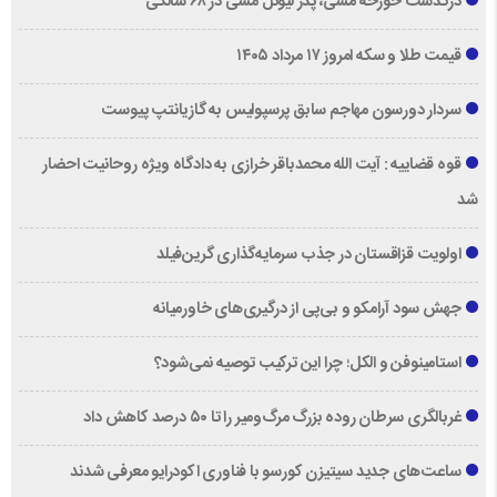
درگذشت خورخه مسی، پدر لیونل مسی در ۶۸ سالگی
قیمت طلا و سکه امروز ۱۷ مرداد ۱۴۰۵
سردار دورسون مهاجم سابق پرسپولیس به گازیانتپ پیوست
قوه قضاییه : آیت الله محمدباقر خرازی به دادگاه ویژه روحانیت احضار
شد
اولویت قزاقستان در جذب سرمایه‌گذاری گرین‌فیلد
جهش سود آرامکو و بی‌پی از درگیری‌های خاورمیانه
استامینوفن و الکل؛ چرا این ترکیب توصیه نمی‌شود؟
غربالگری سرطان روده بزرگ مرگ‌ومیر را تا ۵۰ درصد کاهش داد
ساعت‌های جدید سیتیزن کورسو با فناوری اکودرایو معرفی شدند