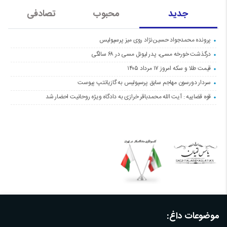
جدید
محبوب
تصادفی
پرونده محمدجواد حسین‌نژاد روی میز پرسپولیس
درگذشت خورخه مسی، پدر لیونل مسی در ۶۸ سالگی
قیمت طلا و سکه امروز ۱۷ مرداد ۱۴۰۵
سردار دورسون مهاجم سابق پرسپولیس به گازیانتپ پیوست
قوه قضاییه : آیت الله محمدباقر خرازی به دادگاه ویژه روحانیت احضار شد
موضوعات داغ: