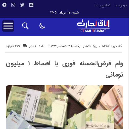
درباره ما
تماس با ما
شنبه, ۱۷ مرداد , ۱۴۰۵
کد خبر : 18657
319 بازدید
تاریخ انتشار : یکشنبه 3 دسامبر 2023 - 1:52
0 نظر
وام قرض‌الحسنه فوری با اقساط ۱ میلیون
تومانی