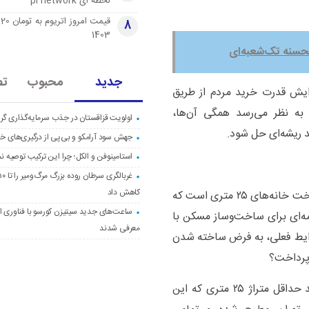
لحظه ای pi network
قی
8
1403
حسنه تک‌شعبه‌ای
جدید
محبوب
تص
زایش قدرت خرید مردم از طریق
 نظر می‌رسد همگی آن‌ها،
اولویت قزاقستان در جذب سرمایه‌گذاری گری
 ریشه‌ای حل شود.
جهش سود آرامکو و بی‌پی از درگیری‌های خاو
استامینوفن و الکل؛ چرا این ترکیب توصیه ن
کاهش داد
یکی از مباحثی که این روز‌ها بسیار سر زبان‌ها افتاده، ساخت خانه‌های ۲۵ متری است که
ساعت‌های جدید سیتیزن کورسو با فناوری اک
مه‌ای برای ساخت‌وساز مسکن با
معرفی شدند
در شرایط فعلی، به فرض ساخته شدن
با یک حساب سرانگشتی متوجه خواهیم شد برای خرید حداقل متراژ ۲۵ متری که این