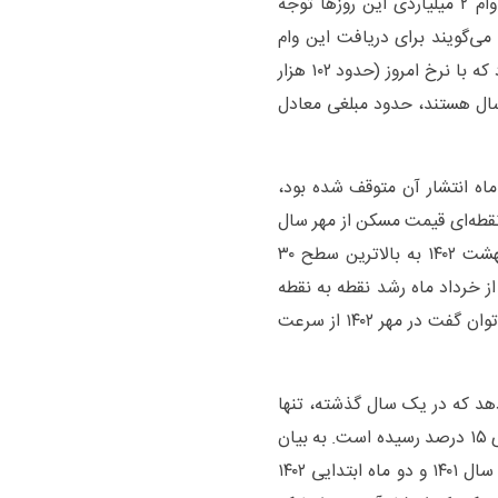
لازم به ذکر است که برخی تمهیدات همچون تخصیص وام ۲ میلیاردی این روز‌ها توجه
ی‌گویند برای دریافت این وام
ابتدا باید ۳۴۸۰ برگه اوراق حق تقدم مسکن خریداری کرد که با نرخ امروز (حدود ۱۰۲ هزار
) متقاضیان واجد شرایط که دارای ۴ فرزند زیر ۲۰ سال هستند، حدود مبلغی معادل
 از ۱۰ ماه، آمار‌های تحولات بازار مسکن که برای ۱۰ ماه انتشار آن متوقف شده بود،
نقطه‌ای قیمت مسکن از مهر سال
گذشته وارد یک روند صعودی شد تا جایی که در اردیبهشت ۱۴۰۲ به بالاترین سطح ۳۰
ز خرداد ماه رشد نقطه به نقطه
قیمت مسکن در پایتخت کاهش یافت و کاهشی که می‌توان گفت در مهر ۱۴۰۲ از سرعت
هد که در یک سال گذشته، تنها
در مرداد ۱۴۰۲ رشد نقطه‌ای معاملات مسکن تهران به بالای ۱۵ درصد رسیده است. به بیان
دیگر، به نظر می‌رسد افزایش قیمت مسکن در نیمه دوم سال ۱۴۰۱ و دو ماه ابتدایی ۱۴۰۲