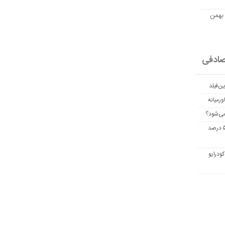
مت امروز اتریوم به تومان 20 بهمن
ادفی
ن‌فیلد
رمیانه
می‌شود؟
غربالگری سرطان روده بزرگ مرگ‌ومیر را تا ۵۰ درصد
ودرایو