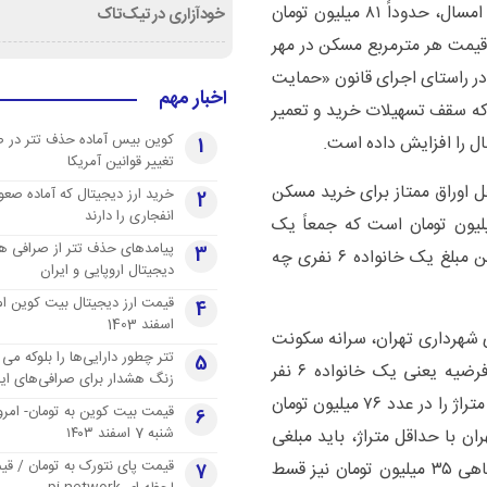
متوسط قیمت هر مترمربع واحد مسکونی در شهریور ماه امسال، حدوداً ۸۱ میلیون تومان
خودآزاری در تیک‌تاک
قیمت هر مترمربع مسکن در مهر
نوان شده است. در راستای اجرای قانون «حمایت
اخبار مهم
 که سقف تسهیلات خرید و تعمیر
کوین بیس آماده حذف تتر در 
1
تغییر قوانین آمریکا
 اوراق ممتاز برای خرید مسکن
خرید ارز دیجیتال که آماده صعو
2
انفجاری را دارند
ارد و ۶۰۰ میلیون تومان و جعاله مسکن ۳۲۰ میلیون تومان است که جمعاً یک
پیامدهای حذف تتر از صرافی ها
3
میلیارد و ۹۲۰ میلیون تومان می‌شود که باید بررسی با این مبلغ یک خانواده ۶ نفری چه
دیجیتال اروپایی و ایران
4
اسفند 1403
 شهرداری تهران، سرانه سکونت
تتر چطور دارایی‌ها را بلوکه می 
5
به ازای هر نفر ۱۷.۵ متر مربع است که بر اساس این فرضیه یعنی یک خانواده ۶ نفر
زنگ هشدار برای صرافی‌های ایر
حداقل باید در یک خانه ۱۰۵ متری زندگی کند که اگر این متراژ را در عدد ۷۶ میلیون تومان
قیمت بیت کوین به تومان- امرو
6
شنبه 7 اسفند ۱۴۰۳
ن با حداقل متراژ، باید مبلغی
قیمت پای نتورک به تومان / ق
معادل هفت میلیارد و ۹۸۰ میلیون تومان هزینه کرد و ماهی ۳۵ میلیون تومان نیز قسط
7