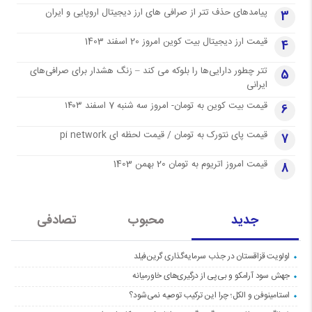
پیامدهای حذف تتر از صرافی های ارز دیجیتال اروپایی و ایران
3
قیمت ارز دیجیتال بیت کوین امروز 20 اسفند 1403
4
تتر چطور دارایی‌ها را بلوکه می کند – زنگ هشدار برای صرافی‌های
5
ایرانی
قیمت بیت کوین به تومان- امروز سه شنبه 7 اسفند ۱۴۰۳
6
قیمت پای نتورک به تومان / قیمت لحظه ای pi network
7
قیمت امروز اتریوم به تومان 20 بهمن 1403
8
جدید
محبوب
تصادفی
اولویت قزاقستان در جذب سرمایه‌گذاری گرین‌فیلد
جهش سود آرامکو و بی‌پی از درگیری‌های خاورمیانه
استامینوفن و الکل؛ چرا این ترکیب توصیه نمی‌شود؟