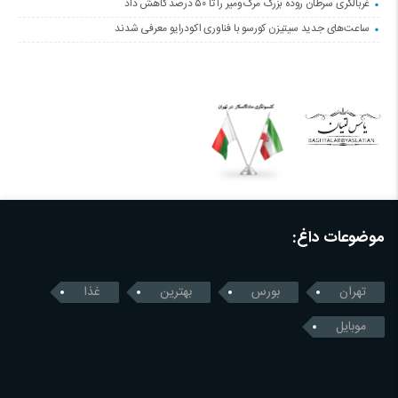
غربالگری سرطان روده بزرگ مرگ‌ومیر را تا ۵۰ درصد کاهش داد
ساعت‌های جدید سیتیزن کورسو با فناوری اکودرایو معرفی شدند
موضوعات داغ:
تهران
بورس
بهترین
غذا
موبایل