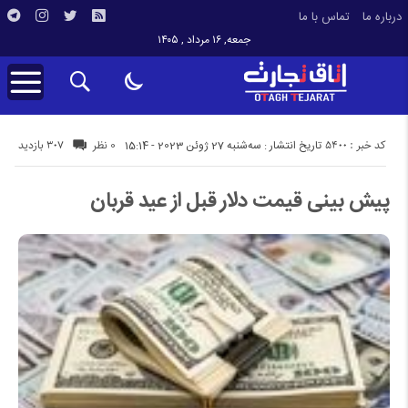
درباره ما
تماس با ما
جمعه, ۱۶ مرداد , ۱۴۰۵
کد خبر : 5400
307 بازدید
تاریخ انتشار : سه‌شنبه 27 ژوئن 2023 - 15:14
0 نظر
پیش بینی قیمت دلار قبل از عید قربان