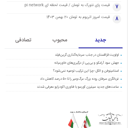
قیمت پای نتورک به تومان / قیمت لحظه ای pi network
7
قیمت امروز اتریوم به تومان 20 بهمن 1403
8
جدید
محبوب
تصادفی
اولویت قزاقستان در جذب سرمایه‌گذاری گرین‌فیلد
جهش سود آرامکو و بی‌پی از درگیری‌های خاورمیانه
استامینوفن و الکل؛ چرا این ترکیب توصیه نمی‌شود؟
غربالگری سرطان روده بزرگ مرگ‌ومیر را تا ۵۰ درصد کاهش داد
ساعت‌های جدید سیتیزن کورسو با فناوری اکودرایو معرفی شدند