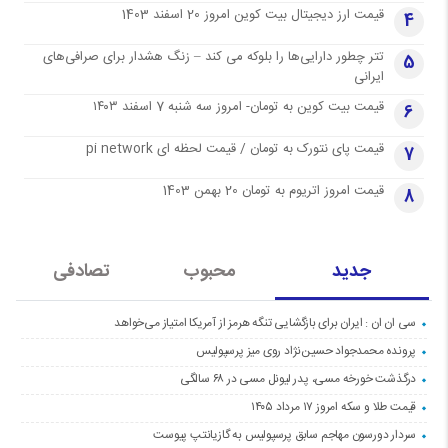
قیمت ارز دیجیتال بیت کوین امروز 20 اسفند 1403
4
تتر چطور دارایی‌ها را بلوکه می کند – زنگ هشدار برای صرافی‌های
5
ایرانی
قیمت بیت کوین به تومان- امروز سه شنبه 7 اسفند ۱۴۰۳
6
قیمت پای نتورک به تومان / قیمت لحظه ای pi network
7
قیمت امروز اتریوم به تومان 20 بهمن 1403
8
جدید
محبوب
تصادفی
سی ان ان : ایران برای بازگشایی تنگه هرمز از آمریکا امتیاز می‌خواهد
پرونده محمدجواد حسین‌نژاد روی میز پرسپولیس
درگذشت خورخه مسی، پدر لیونل مسی در ۶۸ سالگی
قیمت طلا و سکه امروز ۱۷ مرداد ۱۴۰۵
سردار دورسون مهاجم سابق پرسپولیس به گازیانتپ پیوست