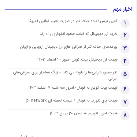
اخبار مهم
کوین بیس آماده حذف تتر در صورت تغییر قوانین آمریکا
1
خرید ارز دیجیتال که آماده صعود انفجاری را دارند
2
پیامدهای حذف تتر از صرافی های ارز دیجیتال اروپایی و ایران
3
قیمت ارز دیجیتال بیت کوین امروز 20 اسفند 1403
4
تتر چطور دارایی‌ها را بلوکه می کند – زنگ هشدار برای صرافی‌های
5
ایرانی
قیمت بیت کوین به تومان- امروز سه شنبه 7 اسفند ۱۴۰۳
6
قیمت پای نتورک به تومان / قیمت لحظه ای pi network
7
قیمت امروز اتریوم به تومان 20 بهمن 1403
8