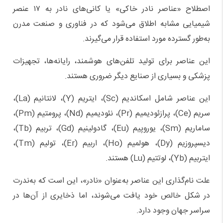
اصطلاح «عناصر نادر خاکی» یا کانی‌های نادر به ۱۷ عنصر
شیمیایی مشابه اطلاق می‌شود که در فناوری و صنعت مدرن
به‌طور گسترده مورد استفاده قرار می‌گیرند.
این عناصر برای تولید تلفن‌های هوشمند، رایانه‌ها، تجهیزات
پزشکی و بسیاری از صنایع دیگر ضروری هستند.
این عناصر شامل اسکاندیم (Sc)، ایتریم (Y)، لانتانیم (La)،
سریم (Ce)، پرازئودیمیم (Pr)، نئودیمیم (Nd)، پرومتیم (Pm)،
ساماریم (Sm)، یوروپیم (Eu)، گادولینیم (Gd)، تربیم (Tb)،
دیسپروزیم (Dy)، هولمیم (Ho)، اربیم (Er)، تولیم (Tm)،
ایتربیم (Yb)، لوتتیم (Lu) هستند.
علت نام‌گذاری این عناصر به‌عنوان «نادر»، این است که به‌ندرت
در شکل خالص خود یافت می‌شوند، اما ذخایری از آن‌ها در
سراسر جهان وجود دارد.