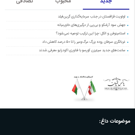
جدید
محبوب
تصادفی
اولویت قزاقستان در جذب سرمایه‌گذاری گرین‌فیلد
جهش سود آرامکو و بی‌پی از درگیری‌های خاورمیانه
استامینوفن و الکل؛ چرا این ترکیب توصیه نمی‌شود؟
غربالگری سرطان روده بزرگ مرگ‌ومیر را تا ۵۰ درصد کاهش داد
ساعت‌های جدید سیتیزن کورسو با فناوری اکودرایو معرفی شدند
موضوعات داغ: