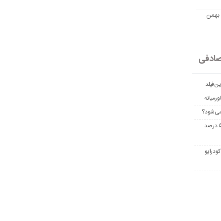
مت امروز اتریوم به تومان 20 بهمن
ادفی
ن‌فیلد
رمیانه
می‌شود؟
غربالگری سرطان روده بزرگ مرگ‌ومیر را تا ۵۰ درصد
ودرایو