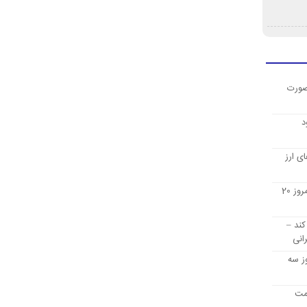
صورت
د
ی ارز
قیمت ارز دیجیتال بیت کوین امروز 20
کند –
انی
ز سه
یمت