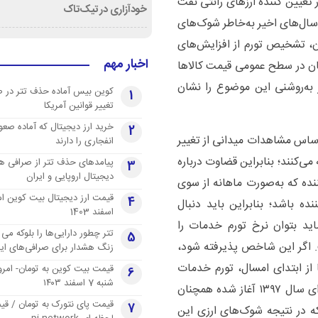
تعیین کننده ارز‌های رانتی نفت
خودآزاری در تیک‌تاک
 سال‌های اخیر به‌خاطر شوک‌های
ن، تشخیص تورم از افزایش‌های
اخبار مهم
ن در سطح عمومی قیمت کالا‌ها
ه‌روشنی این موضوع را نشان
کوین بیس آماده حذف تتر در 
1
تغییر قوانین آمریکا
خرید ارز دیجیتال که آماده صعو
2
راساس مشاهدات میدانی از تغییر
انفجاری را دارند
ی‌کنند؛ بنابراین قضاوت درباره
پیامدهای حذف تتر از صرافی ها
3
دیجیتال اروپایی و ایران
ه که به‌صورت ماهانه از سوی
4
ده باشد؛ بنابراین باید دنبال
اسفند 1403
ید بتوان نرخ تورم خدمات را
تتر چطور دارایی‌ها را بلوکه می 
5
 اگر این شاخص پذیرفته شود،
زنگ هشدار برای صرافی‌های ایر
از ابتدای امسال، تورم خدمات
قیمت بیت کوین به تومان- امرو
6
شنبه 7 اسفند ۱۴۰۳
تغییر محسوسی ندارد و به روند صعودی خود که از ابتدای سال ۱۳۹۷ آغاز شده همچنان
قیمت پای نتورک به تومان / ق
7
ی که در نتیجه شوک‌های ارزی این