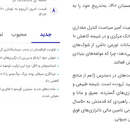
لحظه ای pi network
دوره داشته، پس از پشت سرگذاشتن شوک‌های ارزی زمستان ۱۴۰۱، به‌تدریج خود را به
قی
8
1403
فقیت آمیز سیاست کنترل مقداری
جدید
محبوب
تص
ترازنامه و همچنین ایجاد ثبات نسبی در بازار ارز از سوی بانک مرکزی و در نتیجه کاهش ۱۰
انات تورمی ناشی از شوک‌های
اولویت قزاقستان در جذب سرمایه‌گذاری گری
دهد؛ چرا که مولفه‌های بنیادی
جهش سود آرامکو و بی‌پی از درگیری‌های خاو
 فعالند.
استامینوفن و الکل؛ چرا این ترکیب توصیه ن
نت‌های در دسترس (اعم از منابع
کاهش داد
ولید ثروت» است. نتیجه طبیعی و
ساعت‌های جدید سیتیزن کورسو با فناوری اک
زی‌های گسترده، عمیق و مانا و
معرفی شدند
مزمن در بودجه دولت، بنگاه و خانوار است. اتخاذ چنین راهبردی که قدمتش به ۵۰سال
نی تامین مالی ناترازی‌های فوق
 بیرونی.