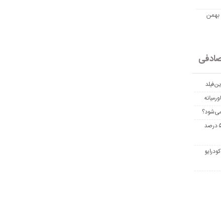
مت امروز اتریوم به تومان 20 بهمن
ادفی
ن‌فیلد
رمیانه
می‌شود؟
غربالگری سرطان روده بزرگ مرگ‌ومیر را تا ۵۰ درصد
ودرایو