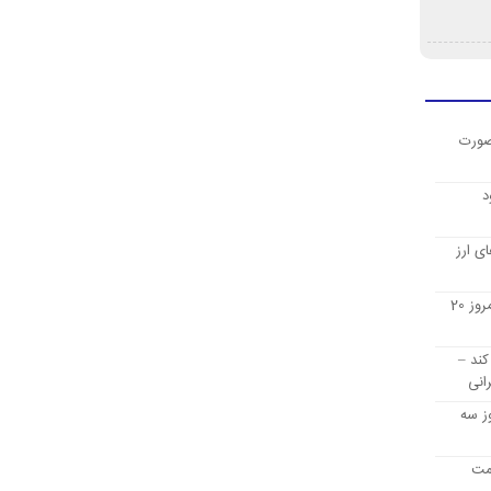
صورت
د
ی ارز
قیمت ارز دیجیتال بیت کوین امروز 20
کند –
انی
ز سه
یمت