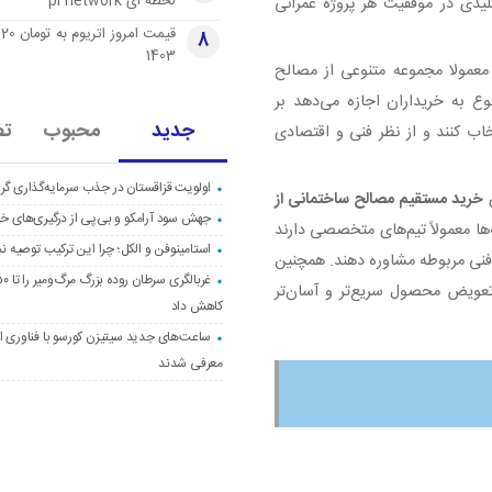
لحظه ای pi network
یدی در موفقیت هر پروژه عمرانی
قی
8
1403
 معمولا مجموعه متنوعی از مصالح
وع به خریداران اجازه می‌دهد بر
جدید
محبوب
تص
اب کنند و از نظر فنی و اقتصادی
اولویت قزاقستان در جذب سرمایه‌گذاری گری
ی
خرید مستقیم مصالح ساختمانی از
جهش سود آرامکو و بی‌پی از درگیری‌های خاو
ها معمولاً تیم‌های متخصصی دارند
استامینوفن و الکل؛ چرا این ترکیب توصیه ن
 فنی مربوطه مشاوره دهند. همچنین
ویض محصول سریع‌تر و آسان‌تر
کاهش داد
ساعت‌های جدید سیتیزن کورسو با فناوری اک
معرفی شدند