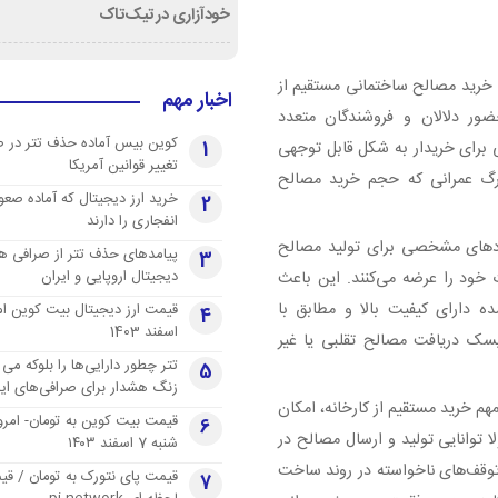
خودآزاری در تیک‌تاک
ی خرید مصالح ساختمانی مستقیم از
اخبار مهم
ور دلالان و فروشندگان متعدد
کوین بیس آماده حذف تتر در 
1
برای خریدار به شکل قابل توجهی
تغییر قوانین آمریکا
زرگ عمرانی که حجم خرید مصالح
خرید ارز دیجیتال که آماده صعو
2
انفجاری را دارند
اردهای مشخصی برای تولید مصالح
پیامدهای حذف تتر از صرافی ها
3
دیجیتال اروپایی و ایران
خود را عرضه می‌کنند. این باعث
 دارای کیفیت بالا و مطابق با
4
اسفند 1403
سک دریافت مصالح تقلبی یا غیر
تتر چطور دارایی‌ها را بلوکه می 
5
زنگ هشدار برای صرافی‌های ایر
 مهم خرید مستقیم از کارخانه، امکان
قیمت بیت کوین به تومان- امرو
6
لا توانایی تولید و ارسال مصالح در
شنبه 7 اسفند ۱۴۰۳
توقف‌های ناخواسته در روند ساخت
قیمت پای نتورک به تومان / ق
7