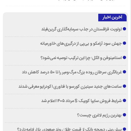
آخرین اخبار
اولویت قزاقستان در جذب سرمایه‌گذاری گرین‌فیلد
جهش سود آرامکو و بی‌پی از درگیری‌های خاورمیانه
استامینوفن و الکل؛ چرا این ترکیب توصیه نمی‌شود؟
غربالگری سرطان روده بزرگ مرگ‌ومیر را تا ۵۰ درصد کاهش داد
ساعت‌های جدید سیتیزن کورسو با فناوری اکودرایو معرفی شدند
شرایط فروش سایپا کوییک S مرداد ۱۴۰۵ اعلام شد
بهترین رژیم لاغری چیست؟
پیش‌بینی دویچه‌ بانک از قیمت طلا ؛ روند صعودی بازار ادامه دارد؟