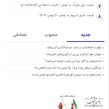
قیمت پای نتورک به تومان / قیمت لحظه ای pi network
7
قیمت امروز اتریوم به تومان 20 بهمن 1403
8
جدید
محبوب
تصادفی
اولویت قزاقستان در جذب سرمایه‌گذاری گرین‌فیلد
جهش سود آرامکو و بی‌پی از درگیری‌های خاورمیانه
استامینوفن و الکل؛ چرا این ترکیب توصیه نمی‌شود؟
غربالگری سرطان روده بزرگ مرگ‌ومیر را تا ۵۰ درصد کاهش داد
ساعت‌های جدید سیتیزن کورسو با فناوری اکودرایو معرفی شدند