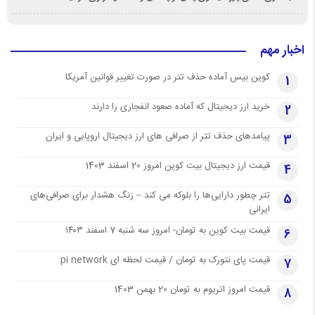
اخبار مهم
کوین بیس آماده حذف تتر در صورت تغییر قوانین آمریکا
1
خرید ارز دیجیتال که آماده صعود انفجاری را دارند
2
پیامدهای حذف تتر از صرافی های ارز دیجیتال اروپایی و ایران
3
قیمت ارز دیجیتال بیت کوین امروز 20 اسفند 1403
4
تتر چطور دارایی‌ها را بلوکه می کند – زنگ هشدار برای صرافی‌های
5
ایرانی
قیمت بیت کوین به تومان- امروز سه شنبه 7 اسفند ۱۴۰۳
6
قیمت پای نتورک به تومان / قیمت لحظه ای pi network
7
قیمت امروز اتریوم به تومان 20 بهمن 1403
8