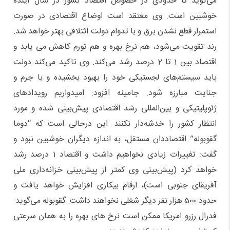
می‌گوید تا حدودی در خصوص اقتصاد کشور در سال آینده
خوشبین است. وی معتقد است اوضاع اقتصادی در صورت
استمرار قطع نشدن برق و با تدوام دولت ائتلافی بهتر خواهد شد.
رند تقویت می‌شود، هم نرخ بهره و هم تورم کاهش می یابد و
اقتصاد بین 1 تا 2 درصد رشد می‌کند. وی تاکید می‌کند دولت
باید سیستم‌های لجستیکی خود را بهبود بخشیده و با جرم و
جنایت مبارزه شود. جامینه افزود: امیدواریم رویدادهای
ژئوپلیتیکی و بین‌المللی رشد اقتصادی پیش‌بینی ‌شده و مورد
انتظار کشور را خدشه‌دار نکنند. این درحالی است که “دوما
گقوبوله” اقتصاددان مستقل، به اندازه دیگران خوشبین نبود و
گفت: تغییرات زیادی نخواهیم داشت و اقتصاد 1 درصد رشد
خواهد کرد (پیش‌بینی وی کمتر از پیش‌بینی خزانه‌داری ملی
آفریقای جنوبی است)، ارقام بیکاری افزایش خواهد یافت و
حدود 500 هزار نفر دیگر شغلی نخواهند داشت. گقوبوله می‌گوید:
فدرال رزرو امریکا ممکن است نرخ های بهره را به همان سرعتی