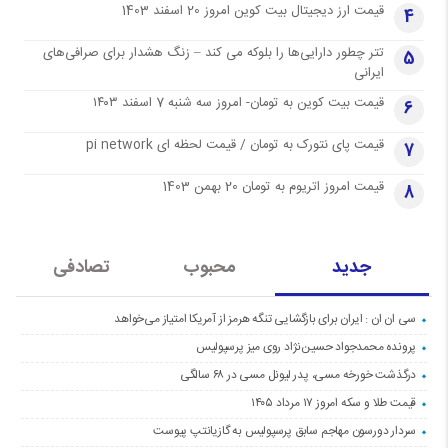
قیمت ارز دیجیتال بیت کوین امروز 20 اسفند 1403
4
تتر چطور دارایی‌ها را بلوکه می کند – زنگ هشدار برای صرافی‌های
5
ایرانی
قیمت بیت کوین به تومان- امروز سه شنبه 7 اسفند ۱۴۰۳
6
قیمت پای نتورک به تومان / قیمت لحظه ای pi network
7
قیمت امروز اتریوم به تومان 20 بهمن 1403
8
جدید
محبوب
تصادفی
سی ان ان : ایران برای بازگشایی تنگه هرمز از آمریکا امتیاز می‌خواهد
پرونده محمدجواد حسین‌نژاد روی میز پرسپولیس
درگذشت خورخه مسی، پدر لیونل مسی در ۶۸ سالگی
قیمت طلا و سکه امروز ۱۷ مرداد ۱۴۰۵
سردار دورسون مهاجم سابق پرسپولیس به گازیانتپ پیوست