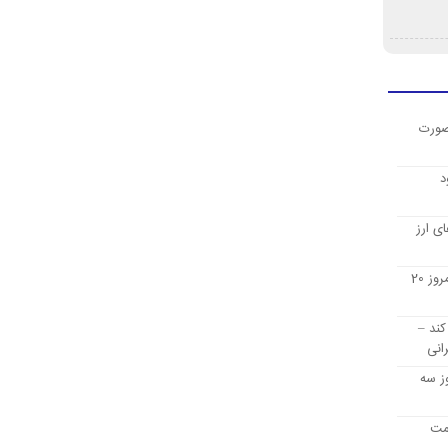
صورت
د
ی ارز
قیمت ارز دیجیتال بیت کوین امروز 20
کند –
انی
ز سه
یمت