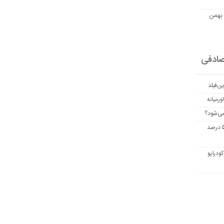
مت امروز اتریوم به تومان 20 بهمن
ادفی
ن‌فیلد
رمیانه
می‌شود؟
غربالگری سرطان روده بزرگ مرگ‌ومیر را تا ۵۰ درصد
ودرایو