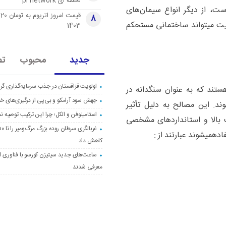
لحظه ای pi network
، از دیگر انواع سیمان‌های
قی
8
یت میتواند ساختمانی مستحکم
1403
جدید
محبوب
تص
اولویت قزاقستان در جذب سرمایه‌گذاری گری
تند که به عنوان سنگدانه در
جهش سود آرامکو و بی‌پی از درگیری‌های خاو
ند. این مصالح به دلیل تأثیر
استامینوفن و الکل؛ چرا این ترکیب توصیه ن
ت بالا و استانداردهای مشخصی
دهمیشوند عبارتند از :
کاهش داد
ساعت‌های جدید سیتیزن کورسو با فناوری اک
معرفی شدند