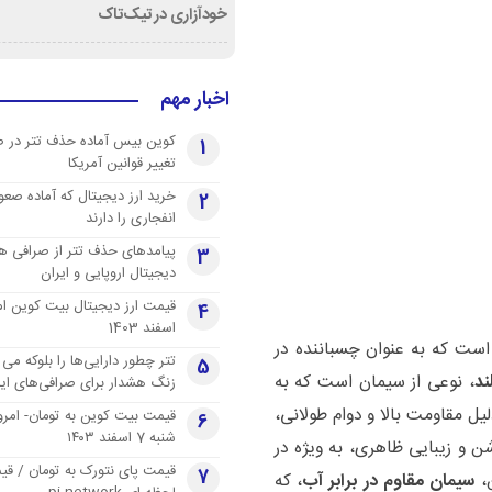
خودآزاری در تیک‌تاک
اخبار مهم
کوین بیس آماده حذف تتر در 
1
تغییر قوانین آمریکا
خرید ارز دیجیتال که آماده صعو
2
انفجاری را دارند
پیامدهای حذف تتر از صرافی ها
3
دیجیتال اروپایی و ایران
4
اسفند 1403
ت که به عنوان چسباننده در
تتر چطور دارایی‌ها را بلوکه می 
5
ند
، نوعی از سیمان است که به
زنگ هشدار برای صرافی‌های ایر
لیل مقاومت بالا و دوام طولانی،
قیمت بیت کوین به تومان- امرو
6
شنبه 7 اسفند ۱۴۰۳
ن و زیبایی ظاهری، به ویژه در
قیمت پای نتورک به تومان / ق
7
ن،
سیمان مقاوم در برابر آب
، که