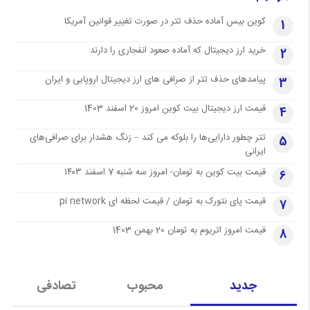
کوین بیس آماده حذف تتر در صورت تغییر قوانین آمریکا
1
خرید ارز دیجیتال که آماده صعود انفجاری را دارند
2
پیامدهای حذف تتر از صرافی های ارز دیجیتال اروپایی و ایران
3
قیمت ارز دیجیتال بیت کوین امروز 20 اسفند 1403
4
تتر چطور دارایی‌ها را بلوکه می کند – زنگ هشدار برای صرافی‌های
5
ایرانی
قیمت بیت کوین به تومان- امروز سه شنبه 7 اسفند ۱۴۰۳
6
قیمت پای نتورک به تومان / قیمت لحظه ای pi network
7
قیمت امروز اتریوم به تومان 20 بهمن 1403
8
جدید
محبوب
تصادفی