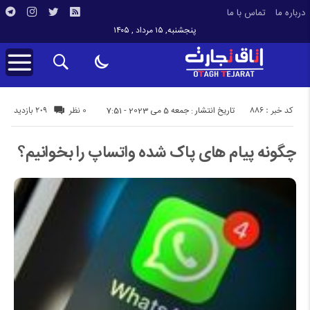
درباره ما
تماس با ما
پنجشنبه, ۱۵ مرداد , ۱۴۰۵
کد خبر : 886
209 بازدید
تاریخ انتشار : جمعه 5 می 2023 - 7:51
0 نظر
چگونه پیام‌ های پاک شده واتساپ را بخوانیم؟