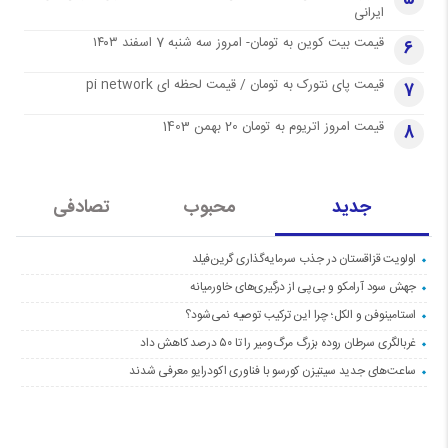
ایرانی
قیمت بیت کوین به تومان- امروز سه شنبه 7 اسفند ۱۴۰۳
6
قیمت پای نتورک به تومان / قیمت لحظه ای pi network
7
قیمت امروز اتریوم به تومان 20 بهمن 1403
8
جدید
محبوب
تصادفی
اولویت قزاقستان در جذب سرمایه‌گذاری گرین‌فیلد
جهش سود آرامکو و بی‌پی از درگیری‌های خاورمیانه
استامینوفن و الکل؛ چرا این ترکیب توصیه نمی‌شود؟
غربالگری سرطان روده بزرگ مرگ‌ومیر را تا ۵۰ درصد کاهش داد
ساعت‌های جدید سیتیزن کورسو با فناوری اکودرایو معرفی شدند