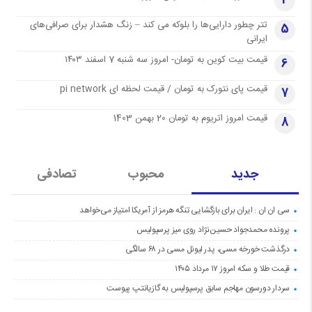
4
تتر چطور دارایی‌ها را بلوکه می کند – زنگ هشدار برای صرافی‌های
5
ایرانی
قیمت بیت کوین به تومان- امروز سه شنبه 7 اسفند ۱۴۰۳
6
قیمت پای نتورک به تومان / قیمت لحظه ای pi network
7
قیمت امروز اتریوم به تومان 20 بهمن 1403
8
جدید
محبوب
تصادفی
سی ان ان : ایران برای بازگشایی تنگه هرمز از آمریکا امتیاز می‌خواهد
پرونده محمدجواد حسین‌نژاد روی میز پرسپولیس
درگذشت خورخه مسی، پدر لیونل مسی در ۶۸ سالگی
قیمت طلا و سکه امروز ۱۷ مرداد ۱۴۰۵
سردار دورسون مهاجم سابق پرسپولیس به گازیانتپ پیوست