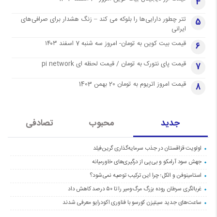
4
تتر چطور دارایی‌ها را بلوکه می کند – زنگ هشدار برای صرافی‌های
5
ایرانی
قیمت بیت کوین به تومان- امروز سه شنبه 7 اسفند ۱۴۰۳
6
قیمت پای نتورک به تومان / قیمت لحظه ای pi network
7
قیمت امروز اتریوم به تومان 20 بهمن 1403
8
جدید
محبوب
تصادفی
اولویت قزاقستان در جذب سرمایه‌گذاری گرین‌فیلد
جهش سود آرامکو و بی‌پی از درگیری‌های خاورمیانه
استامینوفن و الکل؛ چرا این ترکیب توصیه نمی‌شود؟
غربالگری سرطان روده بزرگ مرگ‌ومیر را تا ۵۰ درصد کاهش داد
ساعت‌های جدید سیتیزن کورسو با فناوری اکودرایو معرفی شدند