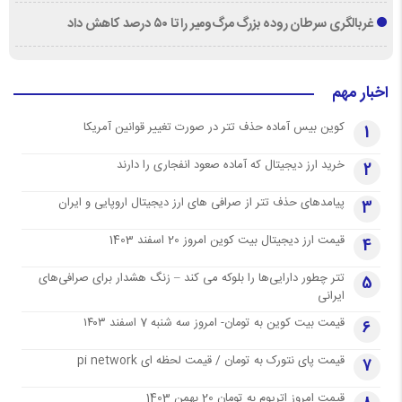
غربالگری سرطان روده بزرگ مرگ‌ومیر را تا ۵۰ درصد کاهش داد
اخبار مهم
کوین بیس آماده حذف تتر در صورت تغییر قوانین آمریکا
1
خرید ارز دیجیتال که آماده صعود انفجاری را دارند
2
پیامدهای حذف تتر از صرافی های ارز دیجیتال اروپایی و ایران
3
قیمت ارز دیجیتال بیت کوین امروز 20 اسفند 1403
4
تتر چطور دارایی‌ها را بلوکه می کند – زنگ هشدار برای صرافی‌های
5
ایرانی
قیمت بیت کوین به تومان- امروز سه شنبه 7 اسفند ۱۴۰۳
6
قیمت پای نتورک به تومان / قیمت لحظه ای pi network
7
قیمت امروز اتریوم به تومان 20 بهمن 1403