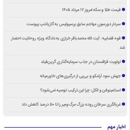
قیمت طلا و سکه امروز ۱۷ مرداد ۱۴۰۵
سردار دورسون مهاجم سابق پرسپولیس به گازیانتپ پیوست
قوه قضاییه : آیت الله محمدباقر خرازی به دادگاه ویژه روحانیت احضار
شد
اولویت قزاقستان در جذب سرمایه‌گذاری گرین‌فیلد
جهش سود آرامکو و بی‌پی از درگیری‌های خاورمیانه
استامینوفن و الکل؛ چرا این ترکیب توصیه نمی‌شود؟
غربالگری سرطان روده بزرگ مرگ‌ومیر را تا ۵۰ درصد کاهش داد
اخبار مهم