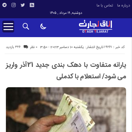
درباره ما
تماس با ما
دوشنبه, ۱۹ مرداد , ۱۴۰۵
کد خبر : 19261
326 بازدید
تاریخ انتشار : یکشنبه 10 دسامبر 2023 - 3:50
0 نظر
یارانه متفاوت با دهک بندی جدید 21آذر واریز
می شود/ استعلام با کدملی