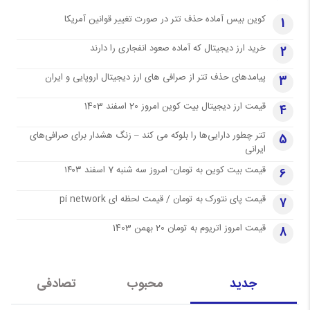
کوین بیس آماده حذف تتر در صورت تغییر قوانین آمریکا
1
خرید ارز دیجیتال که آماده صعود انفجاری را دارند
2
پیامدهای حذف تتر از صرافی های ارز دیجیتال اروپایی و ایران
3
قیمت ارز دیجیتال بیت کوین امروز 20 اسفند 1403
4
تتر چطور دارایی‌ها را بلوکه می کند – زنگ هشدار برای صرافی‌های
5
ایرانی
قیمت بیت کوین به تومان- امروز سه شنبه 7 اسفند ۱۴۰۳
6
قیمت پای نتورک به تومان / قیمت لحظه ای pi network
7
قیمت امروز اتریوم به تومان 20 بهمن 1403
8
جدید
محبوب
تصادفی