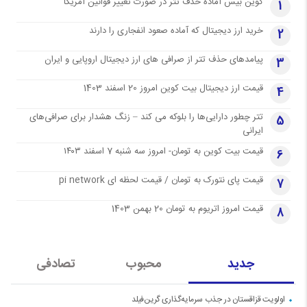
کوین بیس آماده حذف تتر در صورت تغییر قوانین آمریکا
1
خرید ارز دیجیتال که آماده صعود انفجاری را دارند
2
پیامدهای حذف تتر از صرافی های ارز دیجیتال اروپایی و ایران
3
قیمت ارز دیجیتال بیت کوین امروز 20 اسفند 1403
4
تتر چطور دارایی‌ها را بلوکه می کند – زنگ هشدار برای صرافی‌های
5
ایرانی
قیمت بیت کوین به تومان- امروز سه شنبه 7 اسفند ۱۴۰۳
6
قیمت پای نتورک به تومان / قیمت لحظه ای pi network
7
قیمت امروز اتریوم به تومان 20 بهمن 1403
8
جدید
محبوب
تصادفی
اولویت قزاقستان در جذب سرمایه‌گذاری گرین‌فیلد